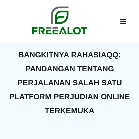
Skip
to
content
BANGKITNYA RAHASIAQQ:
PANDANGAN TENTANG
PERJALANAN SALAH SATU
PLATFORM PERJUDIAN ONLINE
TERKEMUKA