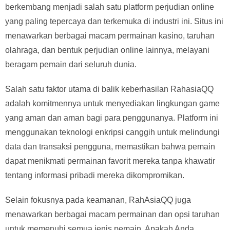
berkembang menjadi salah satu platform perjudian online
yang paling tepercaya dan terkemuka di industri ini. Situs ini
menawarkan berbagai macam permainan kasino, taruhan
olahraga, dan bentuk perjudian online lainnya, melayani
beragam pemain dari seluruh dunia.
Salah satu faktor utama di balik keberhasilan RahasiaQQ
adalah komitmennya untuk menyediakan lingkungan game
yang aman dan aman bagi para penggunanya. Platform ini
menggunakan teknologi enkripsi canggih untuk melindungi
data dan transaksi pengguna, memastikan bahwa pemain
dapat menikmati permainan favorit mereka tanpa khawatir
tentang informasi pribadi mereka dikompromikan.
Selain fokusnya pada keamanan, RahAsiaQQ juga
menawarkan berbagai macam permainan dan opsi taruhan
untuk memenuhi semua jenis pemain. Apakah Anda