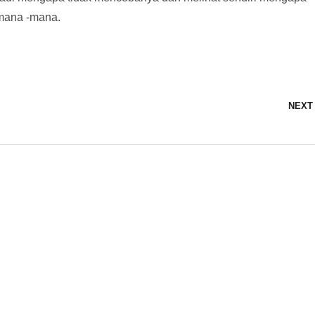
mana -mana.
NEXT