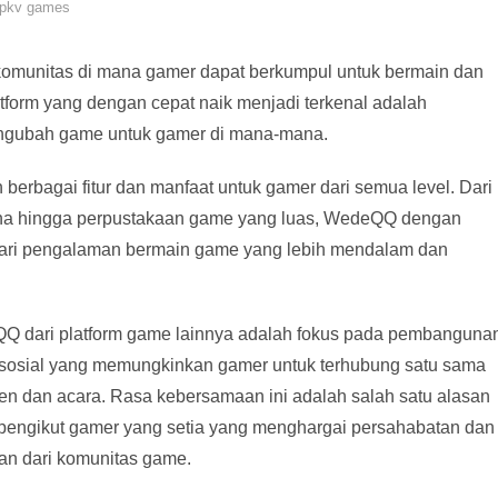
pkv games
 komunitas di mana gamer dapat berkumpul untuk bermain dan
atform yang dengan cepat naik menjadi terkenal adalah
ngubah game untuk gamer di mana-mana.
rbagai fitur dan manfaat untuk gamer dari semua level. Dari
na hingga perpustakaan game yang luas, WedeQQ dengan
ncari pengalaman bermain game yang lebih mendalam dan
Q dari platform game lainnya adalah fokus pada pembanguna
sosial yang memungkinkan gamer untuk terhubung satu sama
en dan acara. Rasa kebersamaan ini adalah salah satu alasan
ngikut gamer yang setia yang menghargai persahabatan dan
an dari komunitas game.