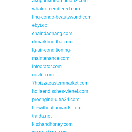
akupunktur-ambulanz.com
whatiremembered.com
linq-condo-beautyworld.com
ebyt.cc
chaindaohang.com
drmarkbuddha.com
lg-air-conditioning-
maintenance.com
infoorator.com
novte.com
7hpizzaeasternmarket.com
hollaendisches-viertel.com
proengine-ultra24.com
lifewithoutlanyards.com
traida.net
kitchandhoney.com