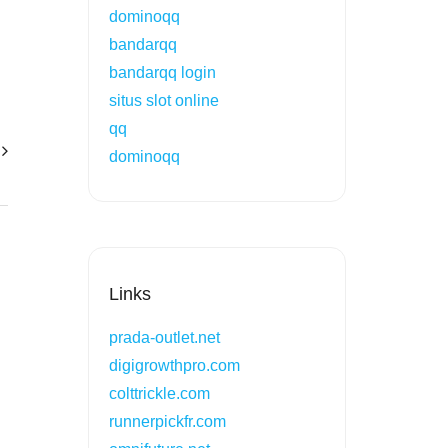
dominoqq
bandarqq
bandarqq login
situs slot online
qq
dominoqq
Links
prada-outlet.net
digigrowthpro.com
colttrickle.com
runnerpickfr.com