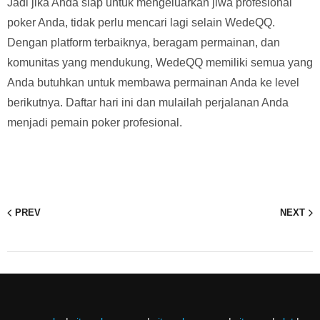
Jadi jika Anda siap untuk mengeluarkan jiwa profesional
poker Anda, tidak perlu mencari lagi selain WedeQQ.
Dengan platform terbaiknya, beragam permainan, dan
komunitas yang mendukung, WedeQQ memiliki semua yang
Anda butuhkan untuk membawa permainan Anda ke level
berikutnya. Daftar hari ini dan mulailah perjalanan Anda
menjadi pemain poker profesional.
PREV
NEXT