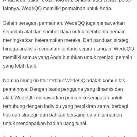
lainnya, WedeQQ memiliki permainan untuk Anda.
Selain beragam permainan, WedeQQ juga menawarkan
sejumlah alat dan sumber daya untuk membantu pemain
meningkatkan keterampilan mereka. Dari panduan strategi
hingga analisis mendalam tentang sejarah tangan, WedeQQ
memiliki semua yang Anda butuhkan untuk menjadi pemain
yang lebih baik.
Namun mungkin fitur terbaik WedeQQ adalah komunitas
pemainnya. Dengan basis pengguna yang dinamis dan
aktif, WedeQQ menawarkan pemain kesempatan untuk
terhubung dengan individu yang berpikiran sama, berbagi
tips dan strategi, dan bahkan bersaing dalam turnamen
untuk mendapatkan hadiah uang tunai.