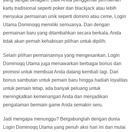
kartu tradisional seperti poker dan blackjack atau lebih
menyukai permainan unik seperti domino atau ceme, Login
Utama Dominoqq memiliki semuanya. Dan dengan
permainan baru yang ditambahkan secara berkala, Anda
tidak akan pernah kehabisan pilihan untuk dipilih.
Selain pilihan permainannya yang mengesankan, Login
Dominoqq Utama juga menawarkan berbagai bonus dan
promosi untuk membuat Anda datang kembali lagi. Dari
bonus sambutan untuk pemain baru hingga hadiah loyalitas
untuk pemain tetap, ada banyak peluang untuk
meningkatkan kemenangan Anda dan menjadikan
pengalaman bermain game Anda semakin seru.
Jadi mengapa menunggu? Bergabunglah dengan dunia
Login Dominoqq Utama yang penuh aksi hari ini dan mulai