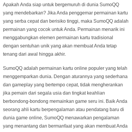
Apakah Anda siap untuk bergemuruh di dunia SumoQQ
yang mendebarkan? Jika Anda penggemar permainan kartu
yang serba cepat dan berisiko tinggi, maka SumoQQ adalah
permainan yang cocok untuk Anda. Permainan menarik ini
menggabungkan elemen permainan kartu tradisional
dengan sentuhan unik yang akan membuat Anda tetap
tenang dari awal hingga akhir.
SumoQQ adalah permainan kartu online populer yang telah
menggemparkan dunia. Dengan aturannya yang sederhana
dan gameplay yang bertempo cepat, tidak mengherankan
jika pemain dari segala usia dan tingkat keahlian
berbondong-bondong memainkan game seru ini. Baik Anda
seorang ahli kartu berpengalaman atau pendatang baru di
dunia game online, SumoQQ menawarkan pengalaman
yang menantang dan bermanfaat yang akan membuat Anda