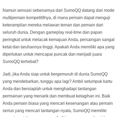
Namun sensasi sebenarnya dari SumoQQ datang dari mode
multipemain kompetitifnya, di mana pemain dapat menguji
keterampilan mereka melawan teman dan pemain dari
seluruh dunia. Dengan gameplay real-time dan papan
peringkat untuk melacak kemajuan Anda, persaingan sangat
ketat dan taruhannya tinggi. Apakah Anda memiliki apa yang
diperlukan untuk mencapai puncak dan menjadi juara
SumoQQ terhebat?
Jadi, jika Anda siap untuk bergemuruh di dunia SumoQQ
yang mendebarkan, tunggu apa lagi? Ambil setumpuk kartu
Anda dan bersiaplah untuk menghadapi tantangan
permainan yang menarik dan membuat ketagihan ini. Baik
Anda pemain biasa yang mencari kesenangan atau pemain
serius yang mencari tantangan nyata, SumoQQ memiliki