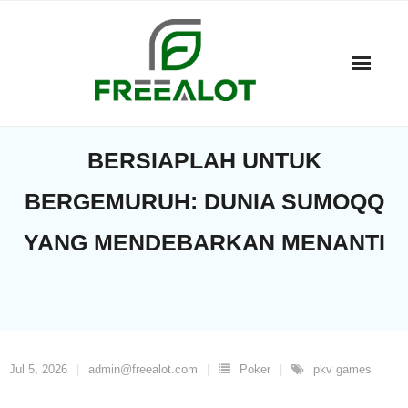
Skip
to
content
BERSIAPLAH UNTUK
BERGEMURUH: DUNIA SUMOQQ
YANG MENDEBARKAN MENANTI
Jul 5, 2026
admin@freealot.com
Poker
pkv games