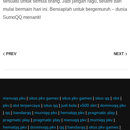
sesuatu untuk semua orang. Jadi jangan ragu, selami dan
mulai bermain hari ini. Bersiaplah untuk bergemuruh – dunia
SumoQQ menanti!
PREV
NEXT
menuqq pkv
|
situs pkv games
|
situs pkv games
|
situs qq
|
slot
|
pkv
|
slot terpercaya
|
situs qq
|
judi bola
|
x500 slot
|
dominoqq pkv
|
qq
|
bandarqq
|
murniqq pkv
|
hematqq pkv
|
pragmatic play
|
pragmatic play
|
pragmatic play
|
menuqq pkv
|
murniqq pkv
|
hematqq pkv
|
dominoqq pkv
|
qq
|
bandarqq
|
situs pkv games
|