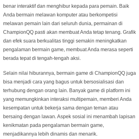
benar interaktif dan menghibur kepada para pemain. Baik
Anda bermain melawan komputer atau berkompetisi
melawan pemain lain dari seluruh dunia, permainan di
ChampionQQ pasti akan membuat Anda tetap tenang. Grafik
dan efek suara berkualitas tinggi semakin meningkatkan
pengalaman bermain game, membuat Anda merasa seperti
berada tepat di tengah-tengah aksi.
Selain nilai hiburannya, bermain game di ChampionQQ juga
bisa menjadi cara yang bagus untuk bersosialisasi dan
terhubung dengan orang lain. Banyak game di platform ini
yang memungkinkan interaksi multipemain, memberi Anda
kesempatan untuk bekerja sama dengan teman atau
bersaing dengan lawan. Aspek sosial ini menambah lapisan
kenikmatan pada pengalaman bermain game,
menjadikannya lebih dinamis dan menarik.