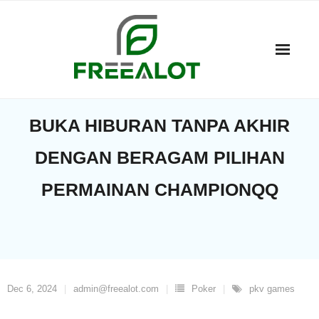
Skip
to
content
BUKA HIBURAN TANPA AKHIR
DENGAN BERAGAM PILIHAN
PERMAINAN CHAMPIONQQ
Dec 6, 2024
admin@freealot.com
Poker
pkv games