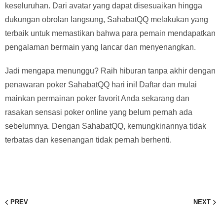
keseluruhan. Dari avatar yang dapat disesuaikan hingga
dukungan obrolan langsung, SahabatQQ melakukan yang
terbaik untuk memastikan bahwa para pemain mendapatkan
pengalaman bermain yang lancar dan menyenangkan.
Jadi mengapa menunggu? Raih hiburan tanpa akhir dengan
penawaran poker SahabatQQ hari ini! Daftar dan mulai
mainkan permainan poker favorit Anda sekarang dan
rasakan sensasi poker online yang belum pernah ada
sebelumnya. Dengan SahabatQQ, kemungkinannya tidak
terbatas dan kesenangan tidak pernah berhenti.
PREV
NEXT