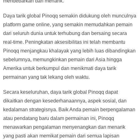
mendebarkan dan menarik.
Daya tarik global Pinoqq semakin didukung oleh munculnya
platform game online, yang semakin memudahkan pemain
dari seluruh dunia untuk terhubung dan bersaing secara
real-time. Peningkatan aksesibilitas ini telah membantu
Pinoqq menjangkau khalayak yang lebih luas dibandingkan
sebelumnya, memungkinkan pemain dari Asia hingga
Amerika untuk berkumpul dan menikmati daya tarik
permainan yang tak lekang oleh waktu.
Secara keseluruhan, daya tarik global Pinoqq dapat
dikaitkan dengan kesederhanaannya, aspek sosial, dan
kedalaman strategisnya. Baik Anda pemain berpengalaman
atau pendatang baru dalam permainan ini, Pinoqq
menawarkan pengalaman menyenangkan dan menarik
yang pasti akan memikat pemain dari semua lapisan