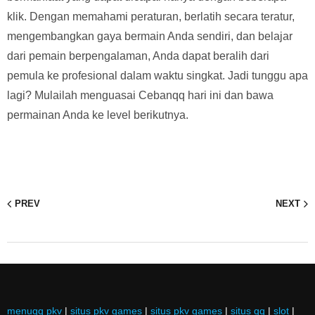
klik. Dengan memahami peraturan, berlatih secara teratur,
mengembangkan gaya bermain Anda sendiri, dan belajar
dari pemain berpengalaman, Anda dapat beralih dari
pemula ke profesional dalam waktu singkat. Jadi tunggu apa
lagi? Mulailah menguasai Cebanqq hari ini dan bawa
permainan Anda ke level berikutnya.
PREV
NEXT
menuqq pkv
|
situs pkv games
|
situs pkv games
|
situs qq
|
slot
|