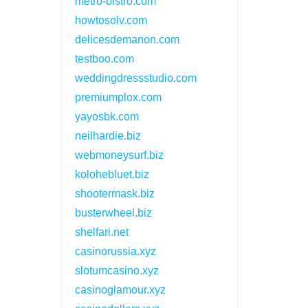
metro-bistro.com
howtosolv.com
delicesdemanon.com
testboo.com
weddingdressstudio.com
premiumplox.com
yayosbk.com
neilhardie.biz
webmoneysurf.biz
kolohebluet.biz
shootermask.biz
busterwheel.biz
shelfari.net
casinorussia.xyz
slotumcasino.xyz
casinoglamour.xyz