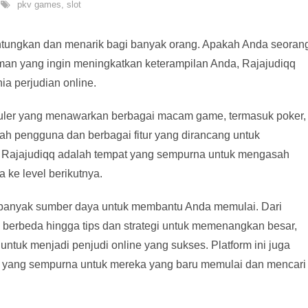
pkv games
,
slot
ntungkan dan menarik bagi banyak orang. Apakah Anda seoran
an yang ingin meningkatkan keterampilan Anda, Rajajudiqq
a perjudian online.
opuler yang menawarkan berbagai macam game, termasuk poker,
ah pengguna dan berbagai fitur yang dirancang untuk
Rajajudiqq adalah tempat yang sempurna untuk mengasah
ke level berikutnya.
banyak sumber daya untuk membantu Anda memulai. Dari
 berbeda hingga tips dan strategi untuk memenangkan besar,
ntuk menjadi penjudi online yang sukses. Platform ini juga
yang sempurna untuk mereka yang baru memulai dan mencari