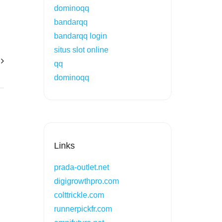
dominoqq
bandarqq
bandarqq login
situs slot online
qq
dominoqq
Links
prada-outlet.net
digigrowthpro.com
colttrickle.com
runnerpickfr.com