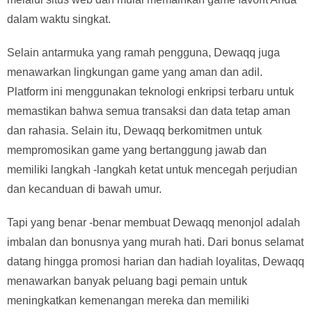
dalam waktu singkat.
Selain antarmuka yang ramah pengguna, Dewaqq juga
menawarkan lingkungan game yang aman dan adil.
Platform ini menggunakan teknologi enkripsi terbaru untuk
memastikan bahwa semua transaksi dan data tetap aman
dan rahasia. Selain itu, Dewaqq berkomitmen untuk
mempromosikan game yang bertanggung jawab dan
memiliki langkah -langkah ketat untuk mencegah perjudian
dan kecanduan di bawah umur.
Tapi yang benar -benar membuat Dewaqq menonjol adalah
imbalan dan bonusnya yang murah hati. Dari bonus selamat
datang hingga promosi harian dan hadiah loyalitas, Dewaqq
menawarkan banyak peluang bagi pemain untuk
meningkatkan kemenangan mereka dan memiliki