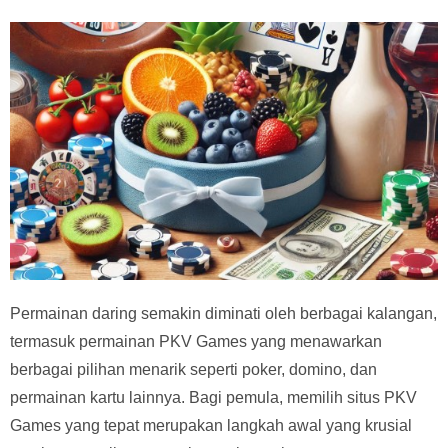
Permainan daring semakin diminati oleh berbagai kalangan,
termasuk permainan PKV Games yang menawarkan
berbagai pilihan menarik seperti poker, domino, dan
permainan kartu lainnya. Bagi pemula, memilih situs PKV
Games yang tepat merupakan langkah awal yang krusial