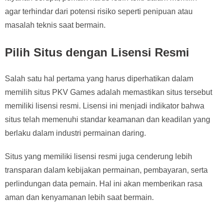
agar terhindar dari potensi risiko seperti penipuan atau
masalah teknis saat bermain.
Pilih Situs dengan Lisensi Resmi
Salah satu hal pertama yang harus diperhatikan dalam
memilih situs PKV Games adalah memastikan situs tersebut
memiliki lisensi resmi. Lisensi ini menjadi indikator bahwa
situs telah memenuhi standar keamanan dan keadilan yang
berlaku dalam industri permainan daring.
Situs yang memiliki lisensi resmi juga cenderung lebih
transparan dalam kebijakan permainan, pembayaran, serta
perlindungan data pemain. Hal ini akan memberikan rasa
aman dan kenyamanan lebih saat bermain.