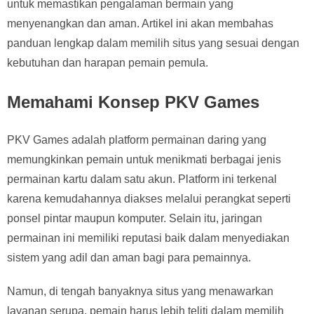
untuk memastikan pengalaman bermain yang
menyenangkan dan aman. Artikel ini akan membahas
panduan lengkap dalam memilih situs yang sesuai dengan
kebutuhan dan harapan pemain pemula.
Memahami Konsep PKV Games
PKV Games adalah platform permainan daring yang
memungkinkan pemain untuk menikmati berbagai jenis
permainan kartu dalam satu akun. Platform ini terkenal
karena kemudahannya diakses melalui perangkat seperti
ponsel pintar maupun komputer. Selain itu, jaringan
permainan ini memiliki reputasi baik dalam menyediakan
sistem yang adil dan aman bagi para pemainnya.
Namun, di tengah banyaknya situs yang menawarkan
layanan serupa, pemain harus lebih teliti dalam memilih