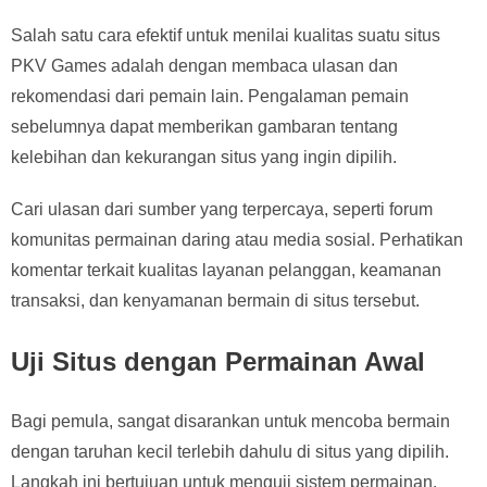
Salah satu cara efektif untuk menilai kualitas suatu situs
PKV Games adalah dengan membaca ulasan dan
rekomendasi dari pemain lain. Pengalaman pemain
sebelumnya dapat memberikan gambaran tentang
kelebihan dan kekurangan situs yang ingin dipilih.
Cari ulasan dari sumber yang terpercaya, seperti forum
komunitas permainan daring atau media sosial. Perhatikan
komentar terkait kualitas layanan pelanggan, keamanan
transaksi, dan kenyamanan bermain di situs tersebut.
Uji Situs dengan Permainan Awal
Bagi pemula, sangat disarankan untuk mencoba bermain
dengan taruhan kecil terlebih dahulu di situs yang dipilih.
Langkah ini bertujuan untuk menguji sistem permainan,