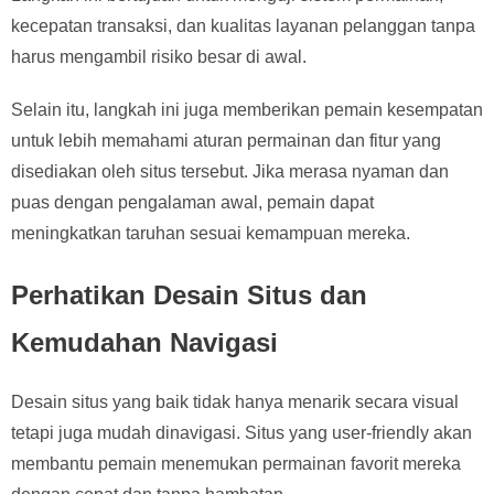
kecepatan transaksi, dan kualitas layanan pelanggan tanpa
harus mengambil risiko besar di awal.
Selain itu, langkah ini juga memberikan pemain kesempatan
untuk lebih memahami aturan permainan dan fitur yang
disediakan oleh situs tersebut. Jika merasa nyaman dan
puas dengan pengalaman awal, pemain dapat
meningkatkan taruhan sesuai kemampuan mereka.
Perhatikan Desain Situs dan
Kemudahan Navigasi
Desain situs yang baik tidak hanya menarik secara visual
tetapi juga mudah dinavigasi. Situs yang user-friendly akan
membantu pemain menemukan permainan favorit mereka