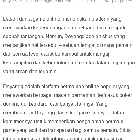
May 25, 2026
admin@freealot.com
Poker
pkv games
Dalam dunia game online, menemukan platform yang
menawarkan keberuntungan dan peluang bisa menjadi
sebuah tantangan. Namun, Doyanqq adalah situs yang
menjanjikan hal tersebut – sebuah tempat di mana pemain
dari semua level dapat berkumpul untuk menguji
keterampilan dan keberuntungan mereka dalam lingkungan
yang aman dan terjamin.
Doyanqq adalah platform permainan online populer yang
menawarkan berbagai macam permainan, termasuk poker,
domino qq, bandarq, dan banyak lainnya. Yang
membedakan Doyanqq dari situs game lainnya adalah
komitmennya untuk memberikan pengalaman bermain
game yang adil dan transparan bagi semua pemain. Situs
ini menggunakan teknologi canggih untuk memastikan