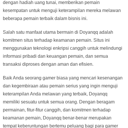
dengan hadiah uang tunai, memberikan pemain
kesempatan untuk menguji keterampilan mereka melawan
beberapa pemain terbaik dalam bisnis ini.
Salah satu manfaat utama bermain di Doyanqq adalah
komitmen situs terhadap keamanan pemain. Situs ini
menggunakan teknologi enkripsi canggih untuk melindungi
informasi pribadi dan keuangan pemain, dan semua
transaksi diproses dengan aman dan efisien.
Baik Anda seorang gamer biasa yang mencari kesenangan
dan kegembiraan atau pemain serius yang ingin menguji
keterampilan Anda melawan yang terbaik, Doyanqq
memiliki sesuatu untuk semua orang. Dengan beragam
permainan, fitur-fitur canggih, dan komitmen terhadap
keamanan pemain, Doyanqq benar-benar merupakan
tempat keberuntungan bertemu peluang bagi para gamer