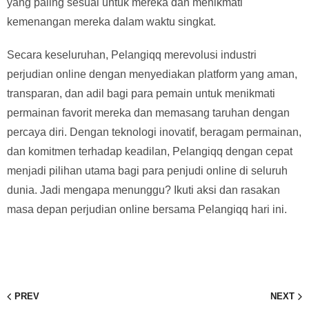
yang paling sesuai untuk mereka dan menikmati
kemenangan mereka dalam waktu singkat.
Secara keseluruhan, Pelangiqq merevolusi industri
perjudian online dengan menyediakan platform yang aman,
transparan, dan adil bagi para pemain untuk menikmati
permainan favorit mereka dan memasang taruhan dengan
percaya diri. Dengan teknologi inovatif, beragam permainan,
dan komitmen terhadap keadilan, Pelangiqq dengan cepat
menjadi pilihan utama bagi para penjudi online di seluruh
dunia. Jadi mengapa menunggu? Ikuti aksi dan rasakan
masa depan perjudian online bersama Pelangiqq hari ini.
PREV
NEXT