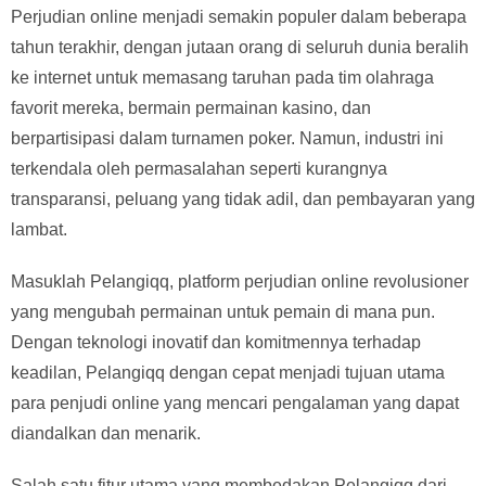
Perjudian online menjadi semakin populer dalam beberapa
tahun terakhir, dengan jutaan orang di seluruh dunia beralih
ke internet untuk memasang taruhan pada tim olahraga
favorit mereka, bermain permainan kasino, dan
berpartisipasi dalam turnamen poker. Namun, industri ini
terkendala oleh permasalahan seperti kurangnya
transparansi, peluang yang tidak adil, dan pembayaran yang
lambat.
Masuklah Pelangiqq, platform perjudian online revolusioner
yang mengubah permainan untuk pemain di mana pun.
Dengan teknologi inovatif dan komitmennya terhadap
keadilan, Pelangiqq dengan cepat menjadi tujuan utama
para penjudi online yang mencari pengalaman yang dapat
diandalkan dan menarik.
Salah satu fitur utama yang membedakan Pelangiqq dari