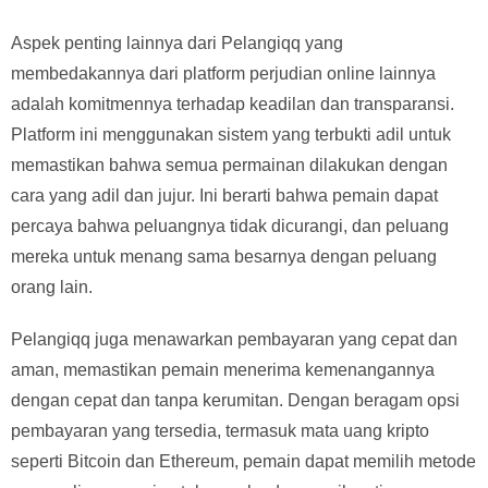
Aspek penting lainnya dari Pelangiqq yang
membedakannya dari platform perjudian online lainnya
adalah komitmennya terhadap keadilan dan transparansi.
Platform ini menggunakan sistem yang terbukti adil untuk
memastikan bahwa semua permainan dilakukan dengan
cara yang adil dan jujur. Ini berarti bahwa pemain dapat
percaya bahwa peluangnya tidak dicurangi, dan peluang
mereka untuk menang sama besarnya dengan peluang
orang lain.
Pelangiqq juga menawarkan pembayaran yang cepat dan
aman, memastikan pemain menerima kemenangannya
dengan cepat dan tanpa kerumitan. Dengan beragam opsi
pembayaran yang tersedia, termasuk mata uang kripto
seperti Bitcoin dan Ethereum, pemain dapat memilih metode