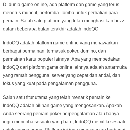
Di dunia game online, ada platform dan game yang terus -
menerus muncul, berlomba -lomba untuk perhatian para
pemain. Salah satu platform yang telah menghasilkan buzz
dalam beberapa bulan terakhir adalah IndoQQ.
IndoQQ adalah platform game online yang menawarkan
berbagai permainan, termasuk poker, domino, dan
permainan kartu populer lainnya. Apa yang membedakan
IndoQQ dari platform game online lainnya adalah antarmuka
yang ramah pengguna, server yang cepat dan andal, dan
fokus yang kuat pada pengalaman pengguna.
Salah satu fitur utama yang telah menarik pemain ke
IndoQQ adalah pilihan game yang mengesankan. Apakah
Anda seorang pemain poker berpengalaman atau hanya
ingin mencoba sesuatu yang baru, IndoQQ memiliki sesuatu
untuk semua orang. Platform ini juga menawarkan berbagai