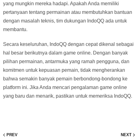
yang mungkin mereka hadapi. Apakah Anda memiliki
pertanyaan tentang permainan atau membutuhkan bantuan
dengan masalah teknis, tim dukungan IndoQQ ada untuk
membantu.
Secara keseluruhan, IndoQQ dengan cepat dikenal sebagai
hal besar berikutnya dalam game online. Dengan banyak
pilihan permainan, antarmuka yang ramah pengguna, dan
komitmen untuk kepuasan pemain, tidak mengherankan
bahwa semakin banyak pemain berbondong-bondong ke
platform ini. Jika Anda mencari pengalaman game online
yang baru dan menarik, pastikan untuk memeriksa IndoQQ.
PREV
NEXT