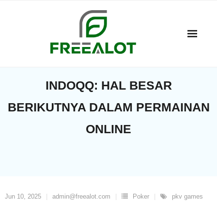
Skip
to
content
INDOQQ: HAL BESAR
BERIKUTNYA DALAM PERMAINAN
ONLINE
Jun 10, 2025
admin@freealot.com
Poker
pkv games