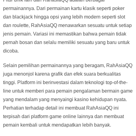
permainannya. Dari permainan kartu klasik seperti poker
dan blackjack hingga opsi yang lebih modern seperti slot
dan roulette, RahAsiaQQ menawarkan sesuatu untuk setiap
jenis pemain. Variasi ini memastikan bahwa pemain tidak
pernah bosan dan selalu memiliki sesuatu yang baru untuk
dicoba.
Selain pemilihan permainannya yang beragam, RahAsiaQQ
juga menonjol karena grafik dan efek suara berkualitas
tinggi. Platform ini berinvestasi dalam teknologi top-of-the-
line untuk memberi para pemain pengalaman bermain game
yang mendalam yang menyaingi kasino kehidupan nyata.
Perhatian terhadap detail ini membuat RahAsiaQQ ini
terpisah dari platform game online lainnya dan membuat
pemain kembali untuk mendapatkan lebih banyak.