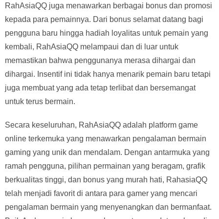
RahAsiaQQ juga menawarkan berbagai bonus dan promosi
kepada para pemainnya. Dari bonus selamat datang bagi
pengguna baru hingga hadiah loyalitas untuk pemain yang
kembali, RahAsiaQQ melampaui dan di luar untuk
memastikan bahwa penggunanya merasa dihargai dan
dihargai. Insentif ini tidak hanya menarik pemain baru tetapi
juga membuat yang ada tetap terlibat dan bersemangat
untuk terus bermain.
Secara keseluruhan, RahAsiaQQ adalah platform game
online terkemuka yang menawarkan pengalaman bermain
gaming yang unik dan mendalam. Dengan antarmuka yang
ramah pengguna, pilihan permainan yang beragam, grafik
berkualitas tinggi, dan bonus yang murah hati, RahasiaQQ
telah menjadi favorit di antara para gamer yang mencari
pengalaman bermain yang menyenangkan dan bermanfaat.