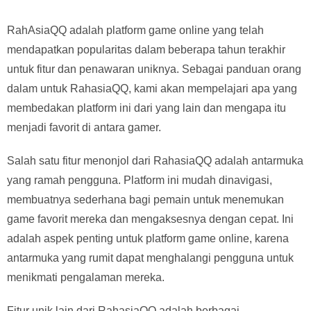
RahAsiaQQ adalah platform game online yang telah
mendapatkan popularitas dalam beberapa tahun terakhir
untuk fitur dan penawaran uniknya. Sebagai panduan orang
dalam untuk RahasiaQQ, kami akan mempelajari apa yang
membedakan platform ini dari yang lain dan mengapa itu
menjadi favorit di antara gamer.
Salah satu fitur menonjol dari RahasiaQQ adalah antarmuka
yang ramah pengguna. Platform ini mudah dinavigasi,
membuatnya sederhana bagi pemain untuk menemukan
game favorit mereka dan mengaksesnya dengan cepat. Ini
adalah aspek penting untuk platform game online, karena
antarmuka yang rumit dapat menghalangi pengguna untuk
menikmati pengalaman mereka.
Fitur unik lain dari RahasiaQQ adalah berbagai