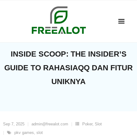
Skip
to
content
INSIDE SCOOP: THE INSIDER’S
GUIDE TO RAHASIAQQ DAN FITUR
UNIKNYA
Sep 7, 2025
admin@freealot.com
Poker
,
Slot
pkv games
,
slot