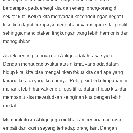
berdampak pada energi kita dan energi orang-orang di
sekitar kita. Ketika kita menyadari kecenderungan negatif
kita, kita dapat berupaya mengubahnya menjadi sifat positif,
sehingga menciptakan lingkungan yang lebih harmonis dan
meneguhkan.
Aspek penting lainnya dari Ahliqq adalah rasa syukur.
Dengan mengucap syukur atas nikmat yang ada dalam
hidup kita, kita bisa mengalihkan fokus kita dari apa yang
kurang ke apa yang kita punya. Pola pikir berkelimpahan ini
menarik lebih banyak energi positif ke dalam hidup kita dan
membantu kita mewujudkan keinginan kita dengan lebih
mudah.
Mempraktikkan Ahliqq juga melibatkan penanaman rasa
empati dan kasih sayang terhadap orang lain. Dengan