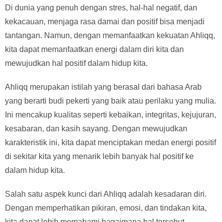
Di dunia yang penuh dengan stres, hal-hal negatif, dan
kekacauan, menjaga rasa damai dan positif bisa menjadi
tantangan. Namun, dengan memanfaatkan kekuatan Ahliqq,
kita dapat memanfaatkan energi dalam diri kita dan
mewujudkan hal positif dalam hidup kita.
Ahliqq merupakan istilah yang berasal dari bahasa Arab
yang berarti budi pekerti yang baik atau perilaku yang mulia.
Ini mencakup kualitas seperti kebaikan, integritas, kejujuran,
kesabaran, dan kasih sayang. Dengan mewujudkan
karakteristik ini, kita dapat menciptakan medan energi positif
di sekitar kita yang menarik lebih banyak hal positif ke
dalam hidup kita.
Salah satu aspek kunci dari Ahliqq adalah kesadaran diri.
Dengan memperhatikan pikiran, emosi, dan tindakan kita,
kita dapat lebih memahami bagaimana hal tersebut