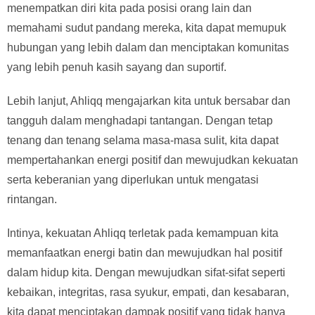
menempatkan diri kita pada posisi orang lain dan
memahami sudut pandang mereka, kita dapat memupuk
hubungan yang lebih dalam dan menciptakan komunitas
yang lebih penuh kasih sayang dan suportif.
Lebih lanjut, Ahliqq mengajarkan kita untuk bersabar dan
tangguh dalam menghadapi tantangan. Dengan tetap
tenang dan tenang selama masa-masa sulit, kita dapat
mempertahankan energi positif dan mewujudkan kekuatan
serta keberanian yang diperlukan untuk mengatasi
rintangan.
Intinya, kekuatan Ahliqq terletak pada kemampuan kita
memanfaatkan energi batin dan mewujudkan hal positif
dalam hidup kita. Dengan mewujudkan sifat-sifat seperti
kebaikan, integritas, rasa syukur, empati, dan kesabaran,
kita dapat menciptakan dampak positif yang tidak hanya