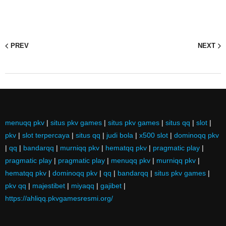
PREV
NEXT
menuqq pkv
|
situs pkv games
|
situs pkv games
|
situs qq
|
slot
|
pkv
|
slot terpercaya
|
situs qq
|
judi bola
|
x500 slot
|
dominoqq pkv
|
qq
|
bandarqq
|
murniqq pkv
|
hematqq pkv
|
pragmatic play
|
pragmatic play
|
pragmatic play
|
menuqq pkv
|
murniqq pkv
|
hematqq pkv
|
dominoqq pkv
|
qq
|
bandarqq
|
situs pkv games
|
pkv qq
|
majestibet
|
miyaqq
|
gajibet
|
https://ahliqq.pkvgamesresmi.org/