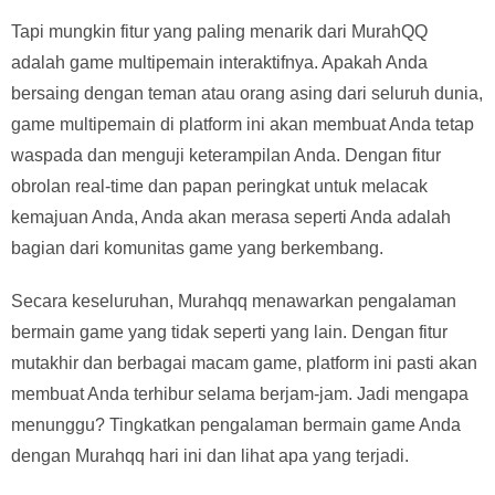
Tapi mungkin fitur yang paling menarik dari MurahQQ
adalah game multipemain interaktifnya. Apakah Anda
bersaing dengan teman atau orang asing dari seluruh dunia,
game multipemain di platform ini akan membuat Anda tetap
waspada dan menguji keterampilan Anda. Dengan fitur
obrolan real-time dan papan peringkat untuk melacak
kemajuan Anda, Anda akan merasa seperti Anda adalah
bagian dari komunitas game yang berkembang.
Secara keseluruhan, Murahqq menawarkan pengalaman
bermain game yang tidak seperti yang lain. Dengan fitur
mutakhir dan berbagai macam game, platform ini pasti akan
membuat Anda terhibur selama berjam-jam. Jadi mengapa
menunggu? Tingkatkan pengalaman bermain game Anda
dengan Murahqq hari ini dan lihat apa yang terjadi.