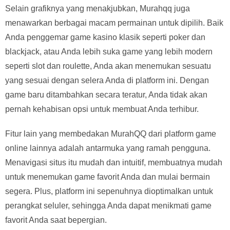
Selain grafiknya yang menakjubkan, Murahqq juga
menawarkan berbagai macam permainan untuk dipilih. Baik
Anda penggemar game kasino klasik seperti poker dan
blackjack, atau Anda lebih suka game yang lebih modern
seperti slot dan roulette, Anda akan menemukan sesuatu
yang sesuai dengan selera Anda di platform ini. Dengan
game baru ditambahkan secara teratur, Anda tidak akan
pernah kehabisan opsi untuk membuat Anda terhibur.
Fitur lain yang membedakan MurahQQ dari platform game
online lainnya adalah antarmuka yang ramah pengguna.
Menavigasi situs itu mudah dan intuitif, membuatnya mudah
untuk menemukan game favorit Anda dan mulai bermain
segera. Plus, platform ini sepenuhnya dioptimalkan untuk
perangkat seluler, sehingga Anda dapat menikmati game
favorit Anda saat bepergian.