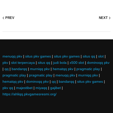
PREV
NEXT
menuqq pkv
|
situs pkv games
|
situs pkv games
|
situs qq
|
slot
|
pkv
|
slot terpercaya
|
situs qq
|
judi bola
|
x500 slot
|
dominoqq pkv
|
qq
|
bandarqq
|
murniqq pkv
|
hematqq pkv
|
pragmatic play
|
pragmatic play
|
pragmatic play
|
menuqq pkv
|
murniqq pkv
|
hematqq pkv
|
dominoqq pkv
|
qq
|
bandarqq
|
situs pkv games
|
pkv qq
|
majestibet
|
miyaqq
|
gajibet
|
https://ahliqq.pkvgamesresmi.org/