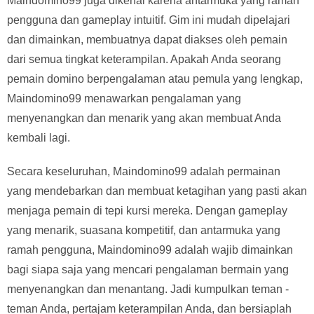
Maindomino99 juga dikenal karena antarmuka yang ramah
pengguna dan gameplay intuitif. Gim ini mudah dipelajari
dan dimainkan, membuatnya dapat diakses oleh pemain
dari semua tingkat keterampilan. Apakah Anda seorang
pemain domino berpengalaman atau pemula yang lengkap,
Maindomino99 menawarkan pengalaman yang
menyenangkan dan menarik yang akan membuat Anda
kembali lagi.
Secara keseluruhan, Maindomino99 adalah permainan
yang mendebarkan dan membuat ketagihan yang pasti akan
menjaga pemain di tepi kursi mereka. Dengan gameplay
yang menarik, suasana kompetitif, dan antarmuka yang
ramah pengguna, Maindomino99 adalah wajib dimainkan
bagi siapa saja yang mencari pengalaman bermain yang
menyenangkan dan menantang. Jadi kumpulkan teman -
teman Anda, pertajam keterampilan Anda, dan bersiaplah