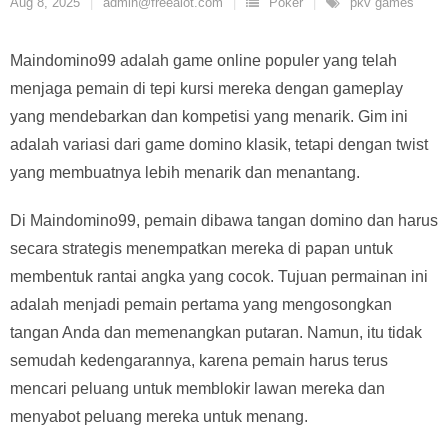
Aug 8, 2025
admin@freealot.com
Poker
pkv games
Maindomino99 adalah game online populer yang telah
menjaga pemain di tepi kursi mereka dengan gameplay
yang mendebarkan dan kompetisi yang menarik. Gim ini
adalah variasi dari game domino klasik, tetapi dengan twist
yang membuatnya lebih menarik dan menantang.
Di Maindomino99, pemain dibawa tangan domino dan harus
secara strategis menempatkan mereka di papan untuk
membentuk rantai angka yang cocok. Tujuan permainan ini
adalah menjadi pemain pertama yang mengosongkan
tangan Anda dan memenangkan putaran. Namun, itu tidak
semudah kedengarannya, karena pemain harus terus
mencari peluang untuk memblokir lawan mereka dan
menyabot peluang mereka untuk menang.