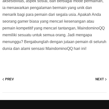
aksesibilitas, aspek sosial, dan berbagai mode permainan,
ia menawarkan pengalaman bermain yang unik dan
menarik bagi para pemain dari segala usia. Apakah Anda
seorang gamer biasa yang mencari kesenangan atau
pemain kompetitif yang mencari tantangan, MaindominoQQ
memiliki sesuatu untuk semua orang. Jadi mengapa
menunggu? Bergabunglah dengan jutaan pemain di seluruh
dunia dan alami sensasi MaindominoQQ hari ini!
PREV
NEXT