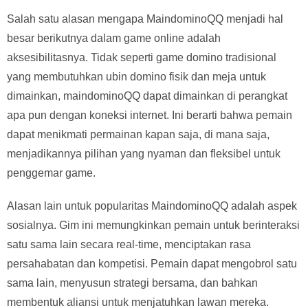
Salah satu alasan mengapa MaindominoQQ menjadi hal
besar berikutnya dalam game online adalah
aksesibilitasnya. Tidak seperti game domino tradisional
yang membutuhkan ubin domino fisik dan meja untuk
dimainkan, maindominoQQ dapat dimainkan di perangkat
apa pun dengan koneksi internet. Ini berarti bahwa pemain
dapat menikmati permainan kapan saja, di mana saja,
menjadikannya pilihan yang nyaman dan fleksibel untuk
penggemar game.
Alasan lain untuk popularitas MaindominoQQ adalah aspek
sosialnya. Gim ini memungkinkan pemain untuk berinteraksi
satu sama lain secara real-time, menciptakan rasa
persahabatan dan kompetisi. Pemain dapat mengobrol satu
sama lain, menyusun strategi bersama, dan bahkan
membentuk aliansi untuk menjatuhkan lawan mereka.