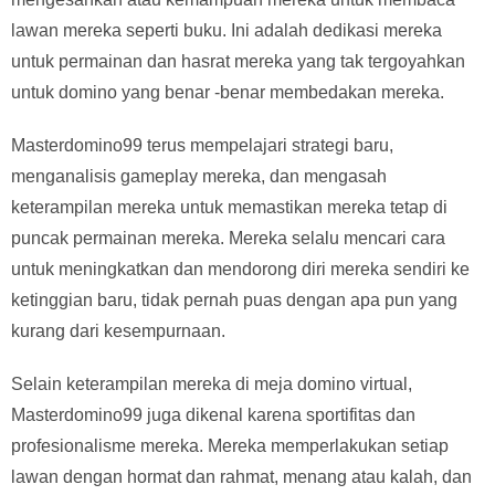
lawan mereka seperti buku. Ini adalah dedikasi mereka
untuk permainan dan hasrat mereka yang tak tergoyahkan
untuk domino yang benar -benar membedakan mereka.
Masterdomino99 terus mempelajari strategi baru,
menganalisis gameplay mereka, dan mengasah
keterampilan mereka untuk memastikan mereka tetap di
puncak permainan mereka. Mereka selalu mencari cara
untuk meningkatkan dan mendorong diri mereka sendiri ke
ketinggian baru, tidak pernah puas dengan apa pun yang
kurang dari kesempurnaan.
Selain keterampilan mereka di meja domino virtual,
Masterdomino99 juga dikenal karena sportifitas dan
profesionalisme mereka. Mereka memperlakukan setiap
lawan dengan hormat dan rahmat, menang atau kalah, dan