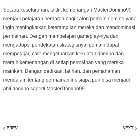
Secara keseluruhan, taktik kemenangan MasterDomino99
menjadi pelajaran berharga bagi calon pemain domino yang
ingin meningkatkan keterampilan mereka dan mendominasi
permainan. Dengan mempelajari gameplay-nya dan
mengadopsi pendekatan strategisnya, pemain dapat
mempelajari cara mengeluarkan kekuatan domino dan
meraih kemenangan di setiap permainan yang mereka
mainkan. Dengan dedikasi, latihan, dan pemahaman
mendalam tentang permainan ini, siapa pun bisa menjadi
ahli domino seperti MasterDomino99.
PREV
NEXT