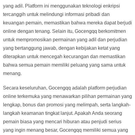
yang adil. Platform ini menggunakan teknologi enkripsi
tercanggih untuk melindungi informasi pribadi dan
keuangan pemain, memastikan bahwa mereka dapat berjudi
online dengan tenang. Selain itu, Gocengqq berkomitmen
untuk mempromosikan permainan yang adil dan perjudian
yang bertanggung jawab, dengan kebijakan ketat yang
diterapkan untuk mencegah kecurangan dan memastikan
bahwa semua pemain memiliki peluang yang sama untuk
menang.
Secara keseluruhan, Gocengqq adalah platform perjudian
online terkemuka yang menawarkan pilihan permainan yang
lengkap, bonus dan promosi yang melimpah, serta langkah-
langkah keamanan tingkat lanjut. Apakah Anda seorang
pemain biasa yang mencari hiburan atau penjudi serius
yang ingin menang besar, Gocengqq memiliki semua yang