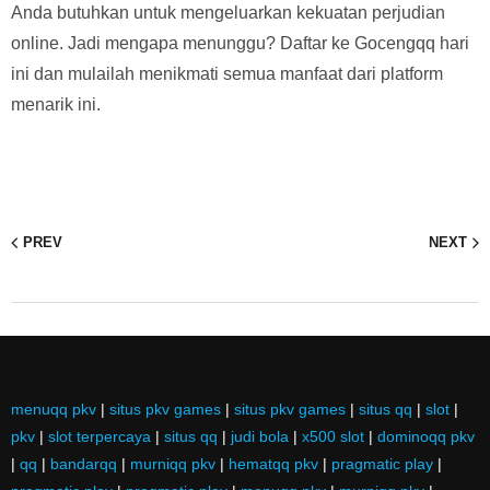
Anda butuhkan untuk mengeluarkan kekuatan perjudian
online. Jadi mengapa menunggu? Daftar ke Gocengqq hari
ini dan mulailah menikmati semua manfaat dari platform
menarik ini.
PREV
NEXT
menuqq pkv
|
situs pkv games
|
situs pkv games
|
situs qq
|
slot
|
pkv
|
slot terpercaya
|
situs qq
|
judi bola
|
x500 slot
|
dominoqq pkv
|
qq
|
bandarqq
|
murniqq pkv
|
hematqq pkv
|
pragmatic play
|