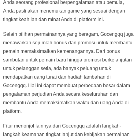
Anda seorang profesional berpengalaman atau pemula,
Anda pasti akan menemukan game yang sesuai dengan
tingkat keahlian dan minat Anda di platform ini.
Selain pilihan permainannya yang beragam, Gocengqq juga
menawarkan sejumlah bonus dan promosi untuk membantu
pemain memaksimalkan kemenangannya. Dari bonus
sambutan untuk pemain baru hingga promosi berkelanjutan
untuk pelanggan setia, ada banyak peluang untuk
mendapatkan uang tunai dan hadiah tambahan di
Gocengqq. Hal ini dapat membuat perbedaan besar dalam
pengalaman perjudian Anda secara keseluruhan dan
membantu Anda memaksimalkan waktu dan uang Anda di
platform.
Fitur menonjol lainnya dari Gocengqq adalah langkah-
langkah keamanan tingkat lanjut dan kebijakan permainan