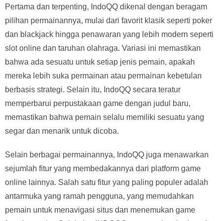
Pertama dan terpenting, IndoQQ dikenal dengan beragam
pilihan permainannya, mulai dari favorit klasik seperti poker
dan blackjack hingga penawaran yang lebih modern seperti
slot online dan taruhan olahraga. Variasi ini memastikan
bahwa ada sesuatu untuk setiap jenis pemain, apakah
mereka lebih suka permainan atau permainan kebetulan
berbasis strategi. Selain itu, IndoQQ secara teratur
memperbarui perpustakaan game dengan judul baru,
memastikan bahwa pemain selalu memiliki sesuatu yang
segar dan menarik untuk dicoba.
Selain berbagai permainannya, IndoQQ juga menawarkan
sejumlah fitur yang membedakannya dari platform game
online lainnya. Salah satu fitur yang paling populer adalah
antarmuka yang ramah pengguna, yang memudahkan
pemain untuk menavigasi situs dan menemukan game