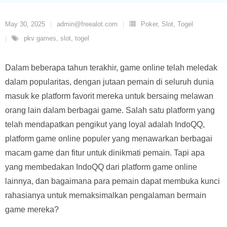
May 30, 2025
admin@freealot.com
Poker
,
Slot
,
Togel
pkv games
,
slot
,
togel
Dalam beberapa tahun terakhir, game online telah meledak
dalam popularitas, dengan jutaan pemain di seluruh dunia
masuk ke platform favorit mereka untuk bersaing melawan
orang lain dalam berbagai game. Salah satu platform yang
telah mendapatkan pengikut yang loyal adalah IndoQQ,
platform game online populer yang menawarkan berbagai
macam game dan fitur untuk dinikmati pemain. Tapi apa
yang membedakan IndoQQ dari platform game online
lainnya, dan bagaimana para pemain dapat membuka kunci
rahasianya untuk memaksimalkan pengalaman bermain
game mereka?