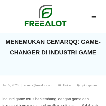
Skip
to
content
MENEMUKAN GEMARQQ: GAME-
CHANGER DI INDUSTRI GAME
Jun 5, 2026
admin@freealot.com
Poker
pkv games
Industri game terus berkembang, dengan game dan
teknologi baru yang diperkenalkan setiap saat. Salah satu