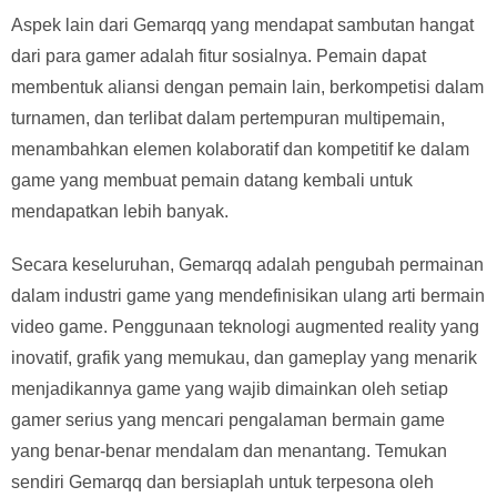
Aspek lain dari Gemarqq yang mendapat sambutan hangat
dari para gamer adalah fitur sosialnya. Pemain dapat
membentuk aliansi dengan pemain lain, berkompetisi dalam
turnamen, dan terlibat dalam pertempuran multipemain,
menambahkan elemen kolaboratif dan kompetitif ke dalam
game yang membuat pemain datang kembali untuk
mendapatkan lebih banyak.
Secara keseluruhan, Gemarqq adalah pengubah permainan
dalam industri game yang mendefinisikan ulang arti bermain
video game. Penggunaan teknologi augmented reality yang
inovatif, grafik yang memukau, dan gameplay yang menarik
menjadikannya game yang wajib dimainkan oleh setiap
gamer serius yang mencari pengalaman bermain game
yang benar-benar mendalam dan menantang. Temukan
sendiri Gemarqq dan bersiaplah untuk terpesona oleh