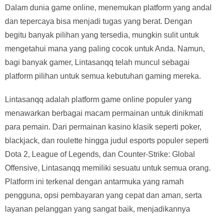
Dalam dunia game online, menemukan platform yang andal
dan tepercaya bisa menjadi tugas yang berat. Dengan
begitu banyak pilihan yang tersedia, mungkin sulit untuk
mengetahui mana yang paling cocok untuk Anda. Namun,
bagi banyak gamer, Lintasanqq telah muncul sebagai
platform pilihan untuk semua kebutuhan gaming mereka.
Lintasanqq adalah platform game online populer yang
menawarkan berbagai macam permainan untuk dinikmati
para pemain. Dari permainan kasino klasik seperti poker,
blackjack, dan roulette hingga judul esports populer seperti
Dota 2, League of Legends, dan Counter-Strike: Global
Offensive, Lintasanqq memiliki sesuatu untuk semua orang.
Platform ini terkenal dengan antarmuka yang ramah
pengguna, opsi pembayaran yang cepat dan aman, serta
layanan pelanggan yang sangat baik, menjadikannya