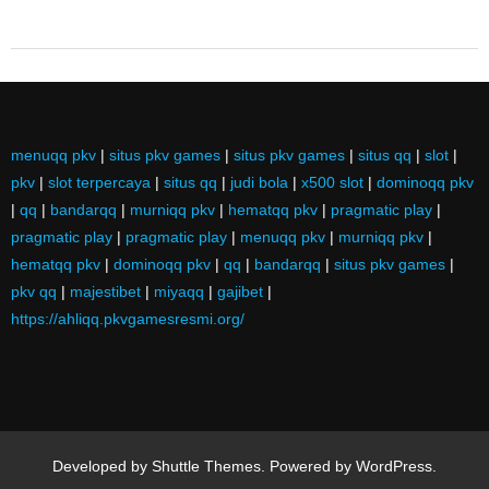
menuqq pkv
|
situs pkv games
|
situs pkv games
|
situs qq
|
slot
|
pkv
|
slot terpercaya
|
situs qq
|
judi bola
|
x500 slot
|
dominoqq pkv
|
qq
|
bandarqq
|
murniqq pkv
|
hematqq pkv
|
pragmatic play
|
pragmatic play
|
pragmatic play
|
menuqq pkv
|
murniqq pkv
|
hematqq pkv
|
dominoqq pkv
|
qq
|
bandarqq
|
situs pkv games
|
pkv qq
|
majestibet
|
miyaqq
|
gajibet
|
https://ahliqq.pkvgamesresmi.org/
Developed by
Shuttle Themes
. Powered by
WordPress
.