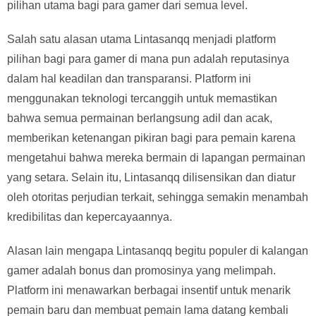
pilihan utama bagi para gamer dari semua level.
Salah satu alasan utama Lintasanqq menjadi platform
pilihan bagi para gamer di mana pun adalah reputasinya
dalam hal keadilan dan transparansi. Platform ini
menggunakan teknologi tercanggih untuk memastikan
bahwa semua permainan berlangsung adil dan acak,
memberikan ketenangan pikiran bagi para pemain karena
mengetahui bahwa mereka bermain di lapangan permainan
yang setara. Selain itu, Lintasanqq dilisensikan dan diatur
oleh otoritas perjudian terkait, sehingga semakin menambah
kredibilitas dan kepercayaannya.
Alasan lain mengapa Lintasanqq begitu populer di kalangan
gamer adalah bonus dan promosinya yang melimpah.
Platform ini menawarkan berbagai insentif untuk menarik
pemain baru dan membuat pemain lama datang kembali