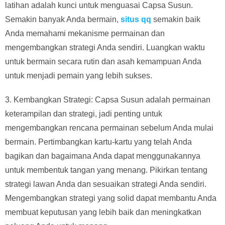
latihan adalah kunci untuk menguasai Capsa Susun.
Semakin banyak Anda bermain,
situs qq
semakin baik
Anda memahami mekanisme permainan dan
mengembangkan strategi Anda sendiri. Luangkan waktu
untuk bermain secara rutin dan asah kemampuan Anda
untuk menjadi pemain yang lebih sukses.
3. Kembangkan Strategi: Capsa Susun adalah permainan
keterampilan dan strategi, jadi penting untuk
mengembangkan rencana permainan sebelum Anda mulai
bermain. Pertimbangkan kartu-kartu yang telah Anda
bagikan dan bagaimana Anda dapat menggunakannya
untuk membentuk tangan yang menang. Pikirkan tentang
strategi lawan Anda dan sesuaikan strategi Anda sendiri.
Mengembangkan strategi yang solid dapat membantu Anda
membuat keputusan yang lebih baik dan meningkatkan