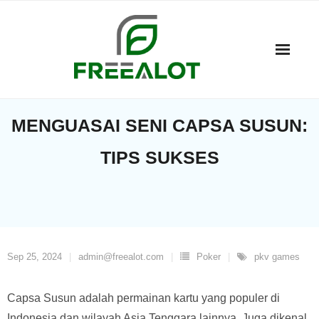
Skip
to
content
MENGUASAI SENI CAPSA SUSUN:
TIPS SUKSES
Sep 25, 2024
admin@freealot.com
Poker
pkv games
Capsa Susun adalah permainan kartu yang populer di
Indonesia dan wilayah Asia Tenggara lainnya. Juga dikenal