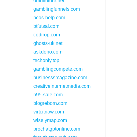
omnifuture.net
gamblingfunnels.com
pcos-help.com
btfutsal.com
codirop.com
ghosts-uk.net
askdono.com
techonly.top
gamblingcompete.com
businesssmagazine.com
creativeinternetmedia.com
n95-sale.com
blogreborn.com
virtcitnow.com
wiselymap.com
prochatgptonline.com