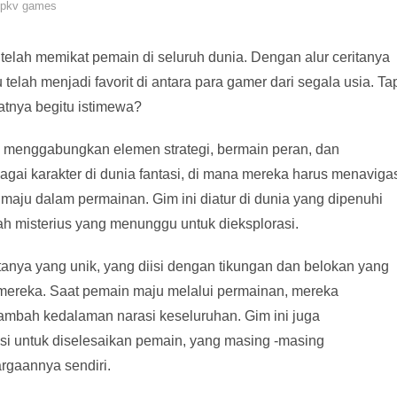
pkv games
elah memikat pemain di seluruh dunia. Dengan alur ceritanya
elah menjadi favorit di antara para gamer dari segala usia. Ta
tnya begitu istimewa?
menggabungkan elemen strategi, bermain peran, dan
ai karakter di dunia fantasi, di mana mereka harus menaviga
maju dalam permainan. Gim ini diatur di dunia yang dipenuhi
h misterius yang menunggu untuk dieksplorasi.
tanya yang unik, yang diisi dengan tikungan dan belokan yang
 mereka. Saat pemain maju melalui permainan, mereka
mbah kedalaman narasi keseluruhan. Gim ini juga
i untuk diselesaikan pemain, yang masing -masing
gaannya sendiri.