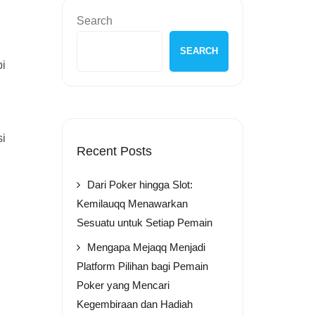
Search
SEARCH
pi
si
Recent Posts
Dari Poker hingga Slot:
Kemilauqq Menawarkan
Sesuatu untuk Setiap Pemain
Mengapa Mejaqq Menjadi
Platform Pilihan bagi Pemain
Poker yang Mencari
Kegembiraan dan Hadiah