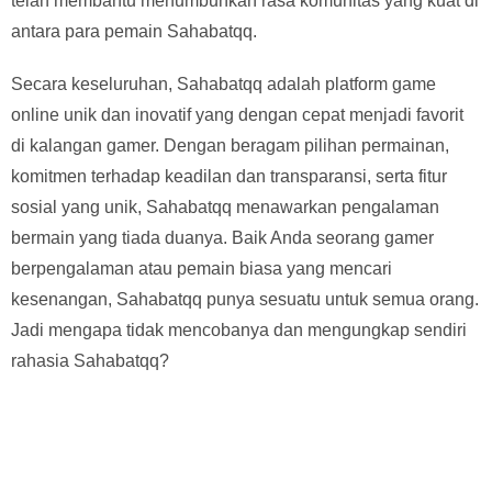
telah membantu menumbuhkan rasa komunitas yang kuat di
antara para pemain Sahabatqq.
Secara keseluruhan, Sahabatqq adalah platform game
online unik dan inovatif yang dengan cepat menjadi favorit
di kalangan gamer. Dengan beragam pilihan permainan,
komitmen terhadap keadilan dan transparansi, serta fitur
sosial yang unik, Sahabatqq menawarkan pengalaman
bermain yang tiada duanya. Baik Anda seorang gamer
berpengalaman atau pemain biasa yang mencari
kesenangan, Sahabatqq punya sesuatu untuk semua orang.
Jadi mengapa tidak mencobanya dan mengungkap sendiri
rahasia Sahabatqq?