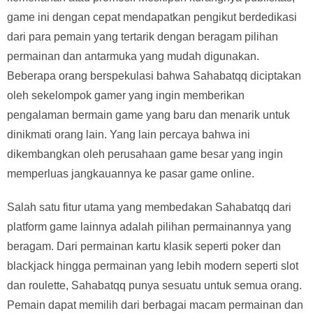
game ini dengan cepat mendapatkan pengikut berdedikasi
dari para pemain yang tertarik dengan beragam pilihan
permainan dan antarmuka yang mudah digunakan.
Beberapa orang berspekulasi bahwa Sahabatqq diciptakan
oleh sekelompok gamer yang ingin memberikan
pengalaman bermain game yang baru dan menarik untuk
dinikmati orang lain. Yang lain percaya bahwa ini
dikembangkan oleh perusahaan game besar yang ingin
memperluas jangkauannya ke pasar game online.
Salah satu fitur utama yang membedakan Sahabatqq dari
platform game lainnya adalah pilihan permainannya yang
beragam. Dari permainan kartu klasik seperti poker dan
blackjack hingga permainan yang lebih modern seperti slot
dan roulette, Sahabatqq punya sesuatu untuk semua orang.
Pemain dapat memilih dari berbagai macam permainan dan