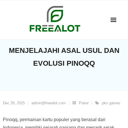
Skip
to
content
MENJELAJAHI ASAL USUL DAN
EVOLUSI PINOQQ
Dec 26, 2025
admin@freealot.com
Poker
pkv games
Pinoqq, permainan kartu populer yang berasal dari
Indonesia, memiliki sejarah panjang dan menarik sejak