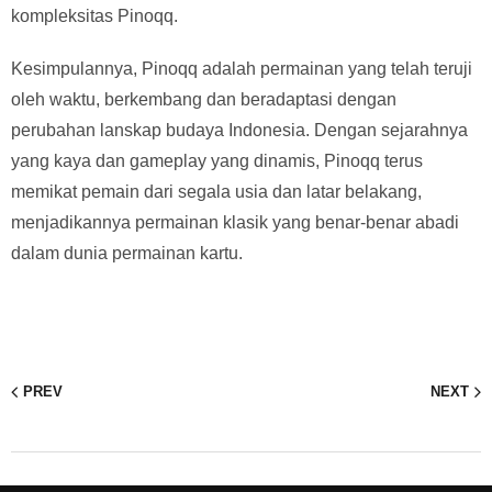
kompleksitas Pinoqq.
Kesimpulannya, Pinoqq adalah permainan yang telah teruji
oleh waktu, berkembang dan beradaptasi dengan
perubahan lanskap budaya Indonesia. Dengan sejarahnya
yang kaya dan gameplay yang dinamis, Pinoqq terus
memikat pemain dari segala usia dan latar belakang,
menjadikannya permainan klasik yang benar-benar abadi
dalam dunia permainan kartu.
PREV
NEXT