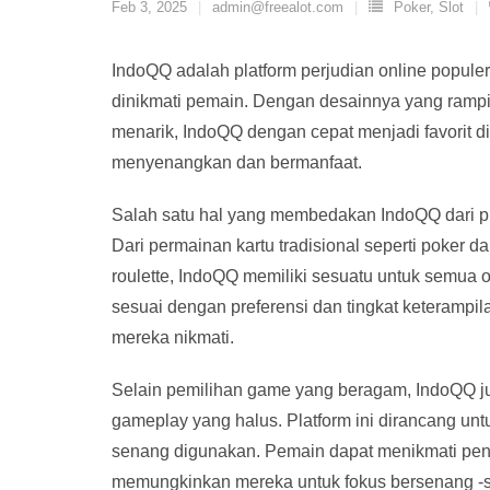
Feb 3, 2025
admin@freealot.com
Poker
,
Slot
IndoQQ adalah platform perjudian online popul
dinikmati pemain. Dengan desainnya yang ramp
menarik, IndoQQ dengan cepat menjadi favorit 
menyenangkan dan bermanfaat.
Salah satu hal yang membedakan IndoQQ dari pla
Dari permainan kartu tradisional seperti poker 
roulette, IndoQQ memiliki sesuatu untuk semua 
sesuai dengan preferensi dan tingkat keteram
mereka nikmati.
Selain pemilihan game yang beragam, IndoQQ jug
gameplay yang halus. Platform ini dirancang un
senang digunakan. Pemain dapat menikmati pen
memungkinkan mereka untuk fokus bersenang -