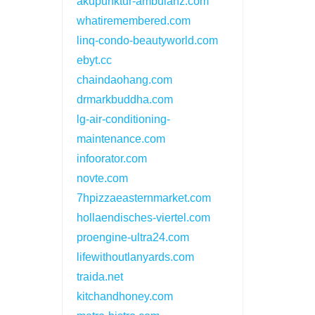
akupunktur-ambulanz.com
whatiremembered.com
linq-condo-beautyworld.com
ebyt.cc
chaindaohang.com
drmarkbuddha.com
lg-air-conditioning-
maintenance.com
infoorator.com
novte.com
7hpizzaeasternmarket.com
hollaendisches-viertel.com
proengine-ultra24.com
lifewithoutlanyards.com
traida.net
kitchandhoney.com