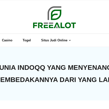
Casino
Togel
Situs Judi Online
UNIA INDOQQ YANG MENYENAN
EMBEDAKANNYA DARI YANG LA