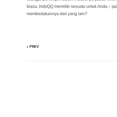
biasa, IndoQQ memiliki sesuatu untuk Anda – ja
membedakannya dari yang lain?
PREV