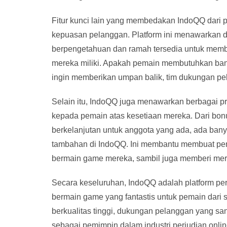
Fitur kunci lain yang membedakan IndoQQ dari p
kepuasan pelanggan. Platform ini menawarkan d
berpengetahuan dan ramah tersedia untuk mem
mereka miliki. Apakah pemain membutuhkan bant
ingin memberikan umpan balik, tim dukungan p
Selain itu, IndoQQ juga menawarkan berbagai 
kepada pemain atas kesetiaan mereka. Dari bon
berkelanjutan untuk anggota yang ada, ada ban
tambahan di IndoQQ. Ini membantu membuat pem
bermain game mereka, sambil juga memberi me
Secara keseluruhan, IndoQQ adalah platform p
bermain game yang fantastis untuk pemain dari 
berkualitas tinggi, dukungan pelanggan yang sa
sebagai pemimpin dalam industri perjudian onl