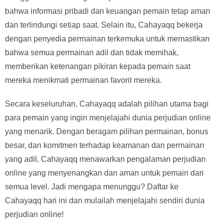
bahwa informasi pribadi dan keuangan pemain tetap aman
dan terlindungi setiap saat. Selain itu, Cahayaqq bekerja
dengan penyedia permainan terkemuka untuk memastikan
bahwa semua permainan adil dan tidak memihak,
memberikan ketenangan pikiran kepada pemain saat
mereka menikmati permainan favorit mereka.
Secara keseluruhan, Cahayaqq adalah pilihan utama bagi
para pemain yang ingin menjelajahi dunia perjudian online
yang menarik. Dengan beragam pilihan permainan, bonus
besar, dan komitmen terhadap keamanan dan permainan
yang adil, Cahayaqq menawarkan pengalaman perjudian
online yang menyenangkan dan aman untuk pemain dari
semua level. Jadi mengapa menunggu? Daftar ke
Cahayaqq hari ini dan mulailah menjelajahi sendiri dunia
perjudian online!