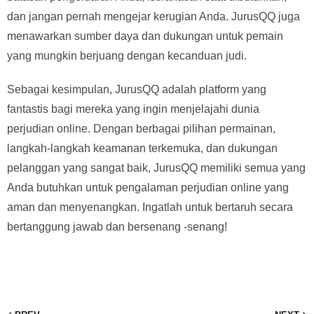
dan jangan pernah mengejar kerugian Anda. JurusQQ juga
menawarkan sumber daya dan dukungan untuk pemain
yang mungkin berjuang dengan kecanduan judi.
Sebagai kesimpulan, JurusQQ adalah platform yang
fantastis bagi mereka yang ingin menjelajahi dunia
perjudian online. Dengan berbagai pilihan permainan,
langkah-langkah keamanan terkemuka, dan dukungan
pelanggan yang sangat baik, JurusQQ memiliki semua yang
Anda butuhkan untuk pengalaman perjudian online yang
aman dan menyenangkan. Ingatlah untuk bertaruh secara
bertanggung jawab dan bersenang -senang!