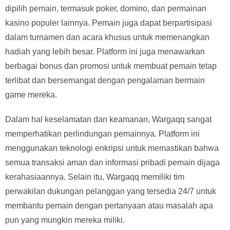
dipilih pemain, termasuk poker, domino, dan permainan
kasino populer lainnya. Pemain juga dapat berpartisipasi
dalam turnamen dan acara khusus untuk memenangkan
hadiah yang lebih besar. Platform ini juga menawarkan
berbagai bonus dan promosi untuk membuat pemain tetap
terlibat dan bersemangat dengan pengalaman bermain
game mereka.
Dalam hal keselamatan dan keamanan, Wargaqq sangat
memperhatikan perlindungan pemainnya. Platform ini
menggunakan teknologi enkripsi untuk memastikan bahwa
semua transaksi aman dan informasi pribadi pemain dijaga
kerahasiaannya. Selain itu, Wargaqq memiliki tim
perwakilan dukungan pelanggan yang tersedia 24/7 untuk
membantu pemain dengan pertanyaan atau masalah apa
pun yang mungkin mereka miliki.