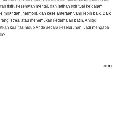
fisik, kesehatan mental, dan latihan spiritual ke dalam
seimbangan, harmoni, dan kesejahteraan yang lebih baik. Baik
rangi stres, atau menemukan kedamaian batin, Ahliqq
tkan kualitas hidup Anda secara keseluruhan. Jadi mengapa
da?
NEXT