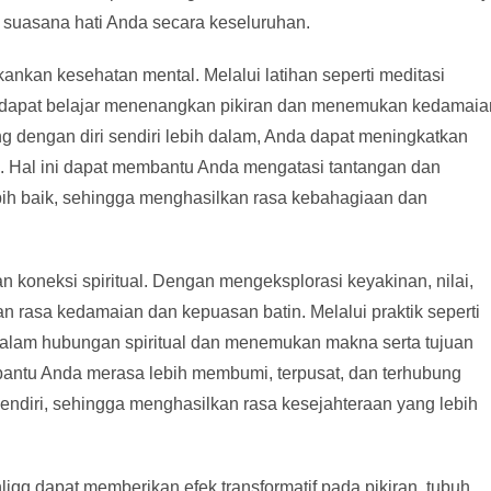
 suasana hati Anda secara keseluruhan.
kankan kesehatan mental. Melalui latihan seperti meditasi
 dapat belajar menenangkan pikiran dan menemukan kedamaia
 dengan diri sendiri lebih dalam, Anda dapat meningkatkan
l. Hal ini dapat membantu Anda mengatasi tantangan dan
bih baik, sehingga menghasilkan rasa kebahagiaan dan
 koneksi spiritual. Dengan mengeksplorasi keyakinan, nilai,
 rasa kedamaian dan kepuasan batin. Melalui praktik seperti
rdalam hubungan spiritual dan menemukan makna serta tujuan
bantu Anda merasa lebih membumi, terpusat, dan terhubung
sendiri, sehingga menghasilkan rasa kesejahteraan yang lebih
qq dapat memberikan efek transformatif pada pikiran, tubuh,