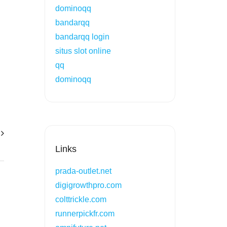
dominoqq
bandarqq
bandarqq login
situs slot online
qq
dominoqq
Links
prada-outlet.net
digigrowthpro.com
colttrickle.com
runnerpickfr.com