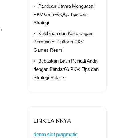
Panduan Utama Menguasai
PKV Games QQ: Tips dan
Strategi
n
Kelebihan dan Kekurangan
Bermain di Platform PKV
Games Resmi
Bebaskan Batin Penjudi Anda
dengan Bandar66 PKV: Tips dan
Strategi Sukses
LINK LAINNYA
demo slot pragmatic