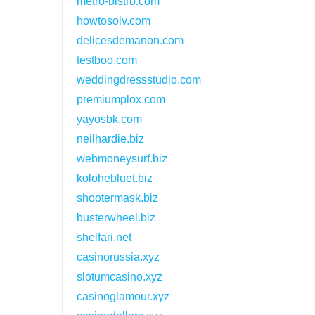
metro-bistro.com
howtosolv.com
delicesdemanon.com
testboo.com
weddingdressstudio.com
premiumplox.com
yayosbk.com
neilhardie.biz
webmoneysurf.biz
kolohebluet.biz
shootermask.biz
busterwheel.biz
shelfari.net
casinorussia.xyz
slotumcasino.xyz
casinoglamour.xyz