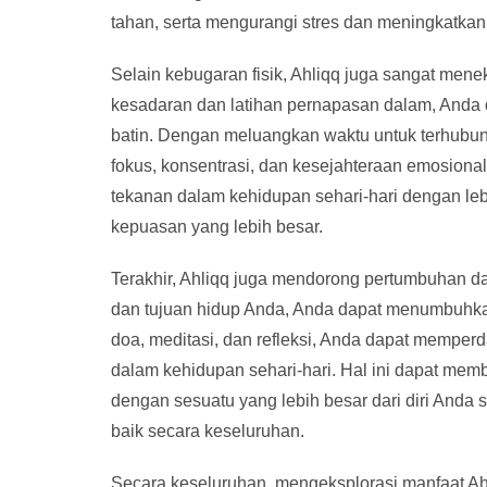
tahan, serta mengurangi stres dan meningkatkan
Selain kebugaran fisik, Ahliqq juga sangat mene
kesadaran dan latihan pernapasan dalam, Anda
batin. Dengan meluangkan waktu untuk terhubung
fokus, konsentrasi, dan kesejahteraan emosiona
tekanan dalam kehidupan sehari-hari dengan le
kepuasan yang lebih besar.
Terakhir, Ahliqq juga mendorong pertumbuhan dan
dan tujuan hidup Anda, Anda dapat menumbuhkan
doa, meditasi, dan refleksi, Anda dapat mempe
dalam kehidupan sehari-hari. Hal ini dapat mem
dengan sesuatu yang lebih besar dari diri Anda 
baik secara keseluruhan.
Secara keseluruhan, mengeksplorasi manfaat Ahli