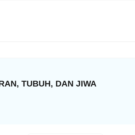
RAN, TUBUH, DAN JIWA