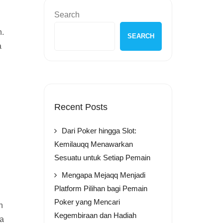
Search
n.
SEARCH
a
Recent Posts
Dari Poker hingga Slot:
Kemilauqq Menawarkan
Sesuatu untuk Setiap Pemain
Mengapa Mejaqq Menjadi
Platform Pilihan bagi Pemain
Poker yang Mencari
n
Kegembiraan dan Hadiah
ya