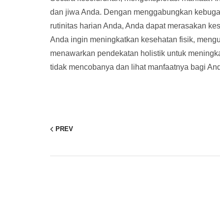
dan jiwa Anda. Dengan menggabungkan kebugaran 
rutinitas harian Anda, Anda dapat merasakan ke
Anda ingin meningkatkan kesehatan fisik, mengu
menawarkan pendekatan holistik untuk meningka
tidak mencobanya dan lihat manfaatnya bagi An
PREV