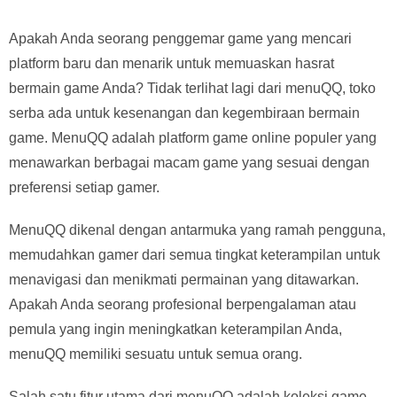
Apakah Anda seorang penggemar game yang mencari
platform baru dan menarik untuk memuaskan hasrat
bermain game Anda? Tidak terlihat lagi dari menuQQ, toko
serba ada untuk kesenangan dan kegembiraan bermain
game. MenuQQ adalah platform game online populer yang
menawarkan berbagai macam game yang sesuai dengan
preferensi setiap gamer.
MenuQQ dikenal dengan antarmuka yang ramah pengguna,
memudahkan gamer dari semua tingkat keterampilan untuk
menavigasi dan menikmati permainan yang ditawarkan.
Apakah Anda seorang profesional berpengalaman atau
pemula yang ingin meningkatkan keterampilan Anda,
menuQQ memiliki sesuatu untuk semua orang.
Salah satu fitur utama dari menuQQ adalah koleksi game