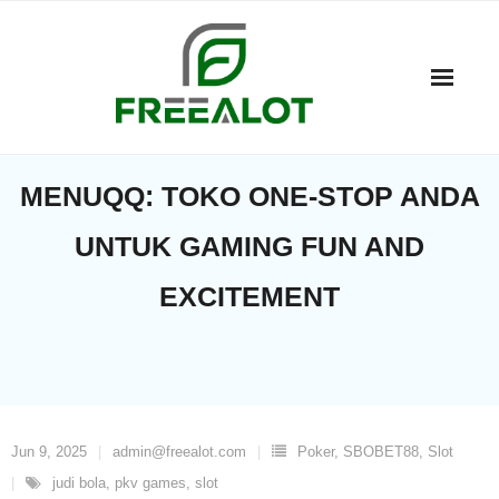
Skip
to
content
MENUQQ: TOKO ONE-STOP ANDA
UNTUK GAMING FUN AND
EXCITEMENT
Jun 9, 2025
admin@freealot.com
Poker
,
SBOBET88
,
Slot
judi bola
,
pkv games
,
slot