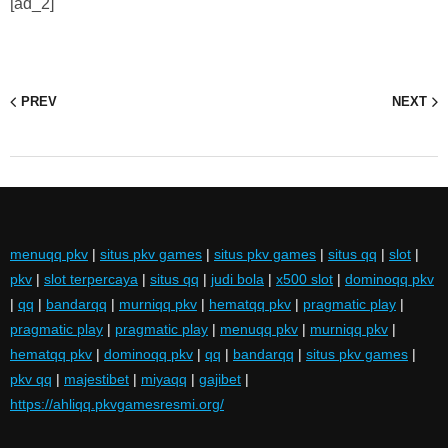
[ad_2]
PREV
NEXT
menuqq pkv
|
situs pkv games
|
situs pkv games
|
situs qq
|
slot
|
pkv
|
slot terpercaya
|
situs qq
|
judi bola
|
x500 slot
|
dominoqq pkv
|
qq
|
bandarqq
|
murniqq pkv
|
hematqq pkv
|
pragmatic play
|
pragmatic play
|
pragmatic play
|
menuqq pkv
|
murniqq pkv
|
hematqq pkv
|
dominoqq pkv
|
qq
|
bandarqq
|
situs pkv games
|
pkv qq
|
majestibet
|
miyaqq
|
gajibet
|
https://ahliqq.pkvgamesresmi.org/