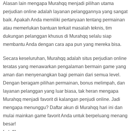
Alasan lain mengapa Murahqq menjadi pilihan utama
perjudian online adalah layanan pelanggannya yang sangat
baik. Apakah Anda memiliki pertanyaan tentang permainan
atau memerlukan bantuan terkait masalah teknis, tim
dukungan pelanggan khusus di Murahqq selalu siap
membantu Anda dengan cara apa pun yang mereka bisa.
Secara keseluruhan, Murahqq adalah situs perjudian online
teratas yang menawarkan pengalaman bermain game yang
aman dan menyenangkan bagi pemain dari semua level.
Dengan beragam pilihan permainan, bonus melimpah, dan
layanan pelanggan yang luar biasa, tak heran mengapa
Murahqq menjadi favorit di kalangan penjudi online. Jadi
mengapa menunggu? Daftar akun di Murahqq hari ini dan
mulai mainkan game favorit Anda untuk berpeluang menang
besar!