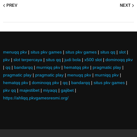
PREV
NEXT
menuqq pkv
|
situs pkv games
|
situs pkv games
|
situs qq
|
slot
|
pkv
|
slot terpercaya
|
situs qq
|
judi bola
|
x500 slot
|
dominoqq pkv
|
qq
|
bandarqq
|
murniqq pkv
|
hematqq pkv
|
pragmatic play
|
pragmatic play
|
pragmatic play
|
menuqq pkv
|
murniqq pkv
|
hematqq pkv
|
dominoqq pkv
|
qq
|
bandarqq
|
situs pkv games
|
pkv qq
|
majestibet
|
miyaqq
|
gajibet
|
https://ahliqq.pkvgamesresmi.org/