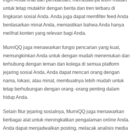
untuk tetap mutakhir dengan berita dan tren terbaru di
lingkaran sosial Anda. Anda juga dapat memfilter feed Anda
berdasarkan minat Anda, memastikan bahwa Anda hanya
melihat konten yang relevan bagi Anda.
MurniQQ juga menawarkan fungsi pencarian yang kuat,
memungkinkan Anda untuk dengan mudah menemukan dan
terhubung dengan teman dan kolega di semua platform
jejaring sosial Anda. Anda dapat mencari orang dengan
nama, lokasi, atau minat, membuatnya lebih mudah untuk
tetap berhubungan dengan orang -orang penting dalam
hidup Anda.
Selain fitur jejaring sosialnya, MurniQQ juga menawarkan
berbagai alat untuk meningkatkan pengalaman online Anda.
Anda dapat menjadwalkan posting, melacak analisis media