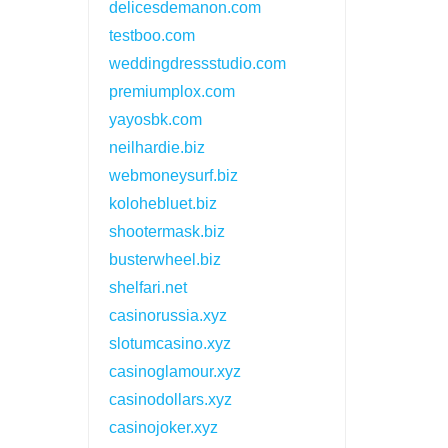
delicesdemanon.com
testboo.com
weddingdressstudio.com
premiumplox.com
yayosbk.com
neilhardie.biz
webmoneysurf.biz
kolohebluet.biz
shootermask.biz
busterwheel.biz
shelfari.net
casinorussia.xyz
slotumcasino.xyz
casinoglamour.xyz
casinodollars.xyz
casinojoker.xyz