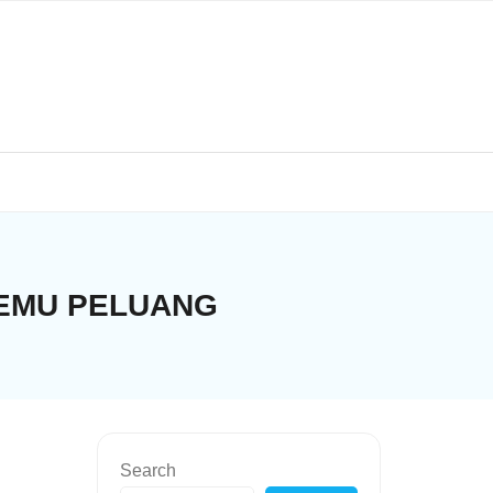
EMU PELUANG
Search