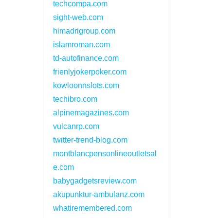
techcompa.com
sight-web.com
himadrigroup.com
islamroman.com
td-autofinance.com
frienlyjokerpoker.com
kowloonnslots.com
techibro.com
alpinemagazines.com
vulcanrp.com
twitter-trend-blog.com
montblancpensonlineoutletsal
e.com
babygadgetsreview.com
akupunktur-ambulanz.com
whatiremembered.com