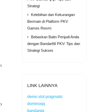
Strategi
Kelebihan dan Kekurangan
Bermain di Platform PKV
Games Resmi
Bebaskan Batin Penjudi Anda
dengan Bandar66 PKV: Tips dan
Strategi Sukses
n
LINK LAINNYA
demo slot pragmatic
dominoqq
bandarqq