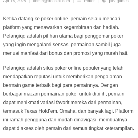
Apr 16, 2025
admin@freealot.com
Poker
pkv games
Ketika datang ke poker online, pemain selalu mencari
platform yang menawarkan kegembiraan dan hadiah.
Pelangiqq adalah pilihan utama bagi penggemar poker
yang ingin mengalami sensasi permainan sambil juga
menuai manfaat dari bonus dan promosi yang murah hati.
Pelangiqq adalah situs poker online populer yang telah
mendapatkan reputasi untuk memberikan pengalaman
bermain game terbaik bagi para pemainnya. Dengan
berbagai macam permainan poker untuk dipilih, pemain
dapat menikmati variasi favorit mereka dari permainan,
termasuk Texas Hold’em, Omaha, dan banyak lagi. Platform
ini ramah pengguna dan mudah dinavigasi, membuatnya
dapat diakses oleh pemain dari semua tingkat keterampilan.