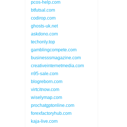
pcos-help.com
btfutsal.com
codirop.com
ghosts-uk.net
askdono.com
techonly.top
gamblingcompete.com
businesssmagazine.com
creativeinternetmedia.com
n95-sale.com
blogreborn.com
virtcitnow.com
wiselymap.com
prochatgptonline.com
forexfactoryhub.com
kaja-live.com