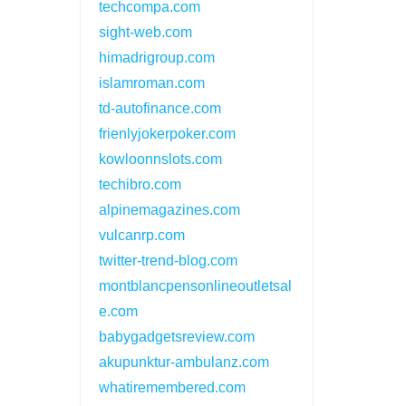
techcompa.com
sight-web.com
himadrigroup.com
islamroman.com
td-autofinance.com
frienlyjokerpoker.com
kowloonnslots.com
techibro.com
alpinemagazines.com
vulcanrp.com
twitter-trend-blog.com
montblancpensonlineoutletsal
e.com
babygadgetsreview.com
akupunktur-ambulanz.com
whatiremembered.com