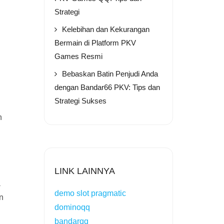
Strategi
Kelebihan dan Kekurangan
Bermain di Platform PKV
Games Resmi
Bebaskan Batin Penjudi Anda
dengan Bandar66 PKV: Tips dan
Strategi Sukses
n
LINK LAINNYA
a
demo slot pragmatic
n
dominoqq
bandarqq