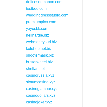
delicesdemanon.com
testboo.com
weddingdressstudio.com
premiumplox.com
yayosbk.com
neilhardie.biz
webmoneysurf.biz
kolohebluet.biz
shootermask.biz
busterwheel.biz
shelfari.net
casinorussia.xyz
slotumcasino.xyz
casinoglamour.xyz
casinodollars.xyz
casinojoker.xyz