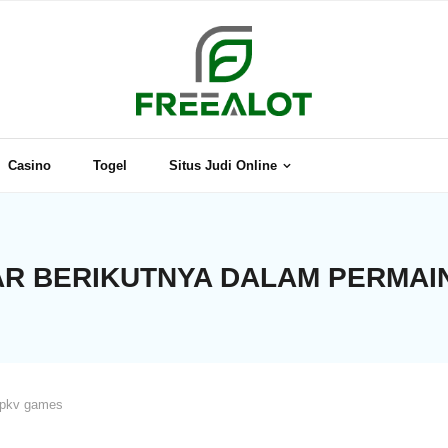
Casino
Togel
Situs Judi Online
AR BERIKUTNYA DALAM PERMAI
pkv games