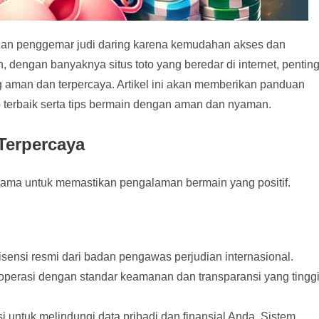
ngan penggemar judi daring karena kemudahan akses dan
engan banyaknya situs toto yang beredar di internet, pentin
 aman dan terpercaya. Artikel ini akan memberikan panduan
 terbaik serta tips bermain dengan aman dan nyaman.
 Terpercaya
ertama untuk memastikan pengalaman bermain yang positif.
lisensi resmi dari badan pengawas perjudian internasional.
roperasi dengan standar keamanan dan transparansi yang tinggi
i untuk melindungi data pribadi dan finansial Anda. Sistem