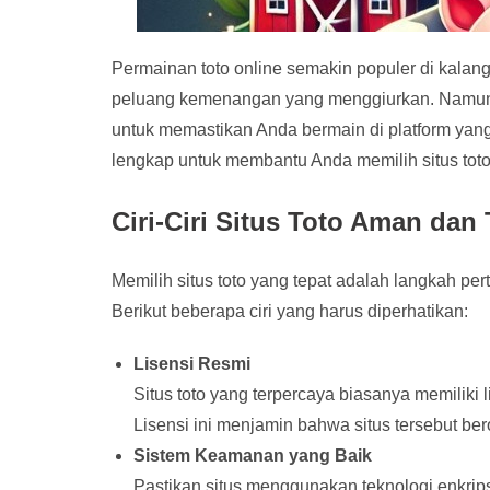
Permainan toto online semakin populer di kala
peluang kemenangan yang menggiurkan. Namun, d
untuk memastikan Anda bermain di platform yang
lengkap untuk membantu Anda memilih situs toto
Ciri-Ciri Situs Toto Aman dan
Memilih situs toto yang tepat adalah langkah p
Berikut beberapa ciri yang harus diperhatikan:
Lisensi Resmi
Situs toto yang terpercaya biasanya memiliki 
Lisensi ini menjamin bahwa situs tersebut be
Sistem Keamanan yang Baik
Pastikan situs menggunakan teknologi enkrips