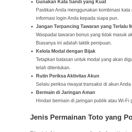
Gunakan Kata Sandi yang Kuat
Pastikan Anda menggunakan kombinasi kata s
informasi login Anda kepada siapa pun.
Jangan Terpancing Tawaran yang Terlalu 
Waspadai tawaran bonus yang tidak masuk a
Biasanya ini adalah taktik penipuan.
Kelola Modal dengan Bijak
Tetapkan batasan untuk modal yang akan dig
telah ditentukan.
Rutin Periksa Aktivitas Akun
Selalu periksa riwayat transaksi di akun Anda
Bermain di Jaringan Aman
Hindari bermain di jaringan publik atau Wi-Fi
Jenis Permainan Toto yang P