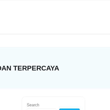
 DAN TERPERCAYA
Search