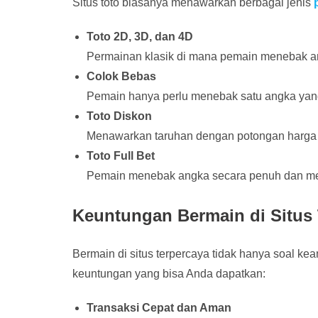
Situs toto biasanya menawarkan berbagai jenis
Toto 2D, 3D, dan 4D
Permainan klasik di mana pemain menebak ang
Colok Bebas
Pemain hanya perlu menebak satu angka yan
Toto Diskon
Menawarkan taruhan dengan potongan harga t
Toto Full Bet
Pemain menebak angka secara penuh dan mem
Keuntungan Bermain di Situs 
Bermain di situs terpercaya tidak hanya soal ke
keuntungan yang bisa Anda dapatkan:
Transaksi Cepat dan Aman