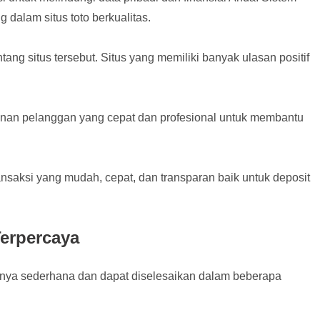
 dalam situs toto berkualitas.
tang situs tersebut. Situs yang memiliki banyak ulasan positif
yanan pelanggan yang cepat dan profesional untuk membantu
nsaksi yang mudah, cepat, dan transparan baik untuk deposit
Terpercaya
asanya sederhana dan dapat diselesaikan dalam beberapa