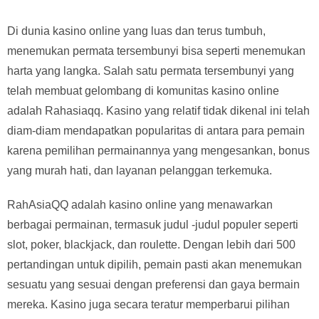
Di dunia kasino online yang luas dan terus tumbuh,
menemukan permata tersembunyi bisa seperti menemukan
harta yang langka. Salah satu permata tersembunyi yang
telah membuat gelombang di komunitas kasino online
adalah Rahasiaqq. Kasino yang relatif tidak dikenal ini telah
diam-diam mendapatkan popularitas di antara para pemain
karena pemilihan permainannya yang mengesankan, bonus
yang murah hati, dan layanan pelanggan terkemuka.
RahAsiaQQ adalah kasino online yang menawarkan
berbagai permainan, termasuk judul -judul populer seperti
slot, poker, blackjack, dan roulette. Dengan lebih dari 500
pertandingan untuk dipilih, pemain pasti akan menemukan
sesuatu yang sesuai dengan preferensi dan gaya bermain
mereka. Kasino juga secara teratur memperbarui pilihan