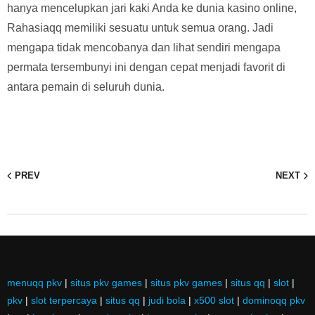
hanya mencelupkan jari kaki Anda ke dunia kasino online,
Rahasiaqq memiliki sesuatu untuk semua orang. Jadi
mengapa tidak mencobanya dan lihat sendiri mengapa
permata tersembunyi ini dengan cepat menjadi favorit di
antara pemain di seluruh dunia.
PREV
NEXT
menuqq pkv
|
situs pkv games
|
situs pkv games
|
situs qq
|
slot
|
pkv
|
slot terpercaya
|
situs qq
|
judi bola
|
x500 slot
|
dominoqq pkv