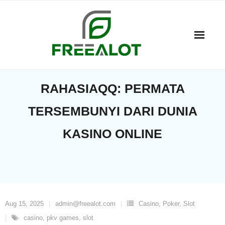
Skip
to
content
RAHASIAQQ: PERMATA
TERSEMBUNYI DARI DUNIA
KASINO ONLINE
Aug 15, 2025
admin@freealot.com
Casino
,
Poker
,
Slot
casino
,
pkv games
,
slot