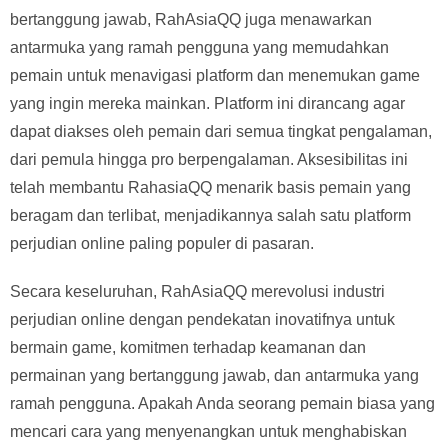
bertanggung jawab, RahAsiaQQ juga menawarkan
antarmuka yang ramah pengguna yang memudahkan
pemain untuk menavigasi platform dan menemukan game
yang ingin mereka mainkan. Platform ini dirancang agar
dapat diakses oleh pemain dari semua tingkat pengalaman,
dari pemula hingga pro berpengalaman. Aksesibilitas ini
telah membantu RahasiaQQ menarik basis pemain yang
beragam dan terlibat, menjadikannya salah satu platform
perjudian online paling populer di pasaran.
Secara keseluruhan, RahAsiaQQ merevolusi industri
perjudian online dengan pendekatan inovatifnya untuk
bermain game, komitmen terhadap keamanan dan
permainan yang bertanggung jawab, dan antarmuka yang
ramah pengguna. Apakah Anda seorang pemain biasa yang
mencari cara yang menyenangkan untuk menghabiskan