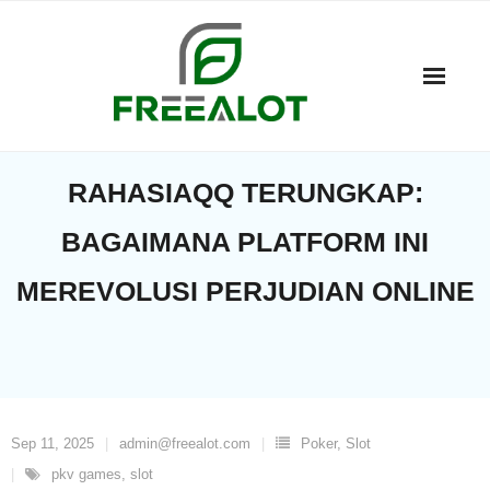
Skip
to
content
RAHASIAQQ TERUNGKAP:
BAGAIMANA PLATFORM INI
MEREVOLUSI PERJUDIAN ONLINE
Sep 11, 2025
admin@freealot.com
Poker
,
Slot
pkv games
,
slot