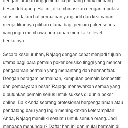
dengan taruhan tinggi memiliki peluang untuk menang
besar di Rajaqq. Hal ini, dikombinasikan dengan reputasi
situs ini dalam hal permainan yang adil dan keamanan,
menjadikannya pilihan utama bagi pemain poker serius
yang ingin membawa permainan mereka ke level
berikutnya.
Secara keseluruhan, Rajaqq dengan cepat menjadi tujuan
utama bagi para pemain poker berisiko tinggi yang mencari
pengalaman bermain yang menantang dan bermanfaat.
Dengan beragam permainan, kumpulan pemain kompetitif,
dan pembayaran besar, Rajaqq menawarkan semua yang
dibutuhkan pemain serius untuk sukses di dunia poker
online. Baik Anda seorang profesional berpengalaman atau
pendatang baru yang ingin meningkatkan keterampilan
Anda, Rajaqq memiliki sesuatu untuk semua orang. Jadi
mengapa menunggu? Daftar hari ini dan mulai bermain di