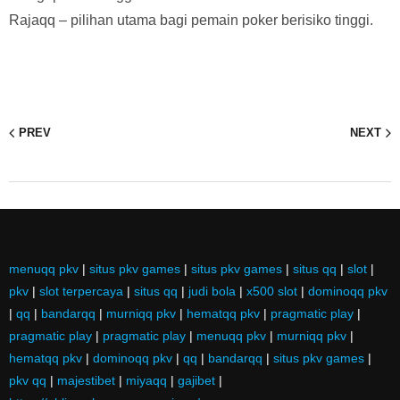
Rajaqq – pilihan utama bagi pemain poker berisiko tinggi.
PREV
NEXT
menuqq pkv
|
situs pkv games
|
situs pkv games
|
situs qq
|
slot
|
pkv
|
slot terpercaya
|
situs qq
|
judi bola
|
x500 slot
|
dominoqq pkv
|
qq
|
bandarqq
|
murniqq pkv
|
hematqq pkv
|
pragmatic play
|
pragmatic play
|
pragmatic play
|
menuqq pkv
|
murniqq pkv
|
hematqq pkv
|
dominoqq pkv
|
qq
|
bandarqq
|
situs pkv games
|
pkv qq
|
majestibet
|
miyaqq
|
gajibet
|