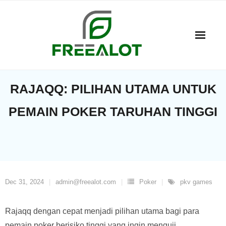
Skip
to
content
RAJAQQ: PILIHAN UTAMA UNTUK
PEMAIN POKER TARUHAN TINGGI
Dec 31, 2024
admin@freealot.com
Poker
pkv games
Rajaqq dengan cepat menjadi pilihan utama bagi para
pemain poker berisiko tinggi yang ingin menguji