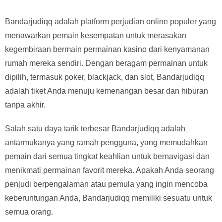
Bandarjudiqq adalah platform perjudian online populer yang
menawarkan pemain kesempatan untuk merasakan
kegembiraan bermain permainan kasino dari kenyamanan
rumah mereka sendiri. Dengan beragam permainan untuk
dipilih, termasuk poker, blackjack, dan slot, Bandarjudiqq
adalah tiket Anda menuju kemenangan besar dan hiburan
tanpa akhir.
Salah satu daya tarik terbesar Bandarjudiqq adalah
antarmukanya yang ramah pengguna, yang memudahkan
pemain dari semua tingkat keahlian untuk bernavigasi dan
menikmati permainan favorit mereka. Apakah Anda seorang
penjudi berpengalaman atau pemula yang ingin mencoba
keberuntungan Anda, Bandarjudiqq memiliki sesuatu untuk
semua orang.