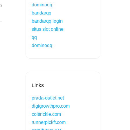
dominoqq
bandarqq
bandarqq login
situs slot online
qq
dominoqq
Links
prada-outlet.net
digigrowthpro.com
colttrickle.com
runnerpickfr.com