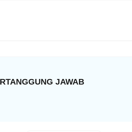
ERTANGGUNG JAWAB