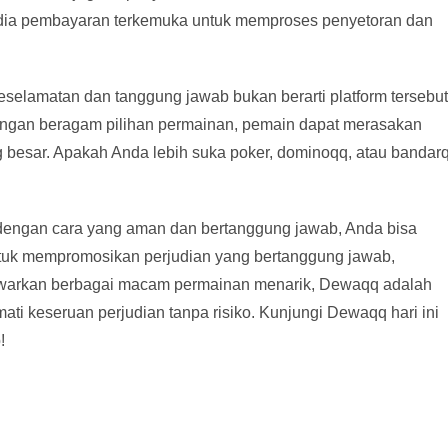
edia pembayaran terkemuka untuk memproses penyetoran dan
amatan dan tanggung jawab bukan berarti platform tersebut
engan beragam pilihan permainan, pemain dapat merasakan
besar. Apakah Anda lebih suka poker, dominoqq, atau bandarq
i dengan cara yang aman dan bertanggung jawab, Anda bisa
uk mempromosikan perjudian yang bertanggung jawab,
arkan berbagai macam permainan menarik, Dewaqq adalah
ti keseruan perjudian tanpa risiko. Kunjungi Dewaqq hari ini
!