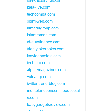
forexfactoryhub.com
kaja-live.com
techcompa.com
sight-web.com
himadrigroup.com
islamroman.com
td-autofinance.com
frienlyjokerpoker.com
kowloonnslots.com
techibro.com
alpinemagazines.com
vulcanrp.com
twitter-trend-blog.com
montblancpensonlineoutletsal
e.com
babygadgetsreview.com