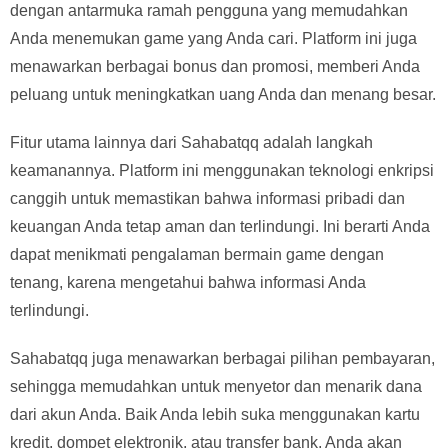
dengan antarmuka ramah pengguna yang memudahkan
Anda menemukan game yang Anda cari. Platform ini juga
menawarkan berbagai bonus dan promosi, memberi Anda
peluang untuk meningkatkan uang Anda dan menang besar.
Fitur utama lainnya dari Sahabatqq adalah langkah
keamanannya. Platform ini menggunakan teknologi enkripsi
canggih untuk memastikan bahwa informasi pribadi dan
keuangan Anda tetap aman dan terlindungi. Ini berarti Anda
dapat menikmati pengalaman bermain game dengan
tenang, karena mengetahui bahwa informasi Anda
terlindungi.
Sahabatqq juga menawarkan berbagai pilihan pembayaran,
sehingga memudahkan untuk menyetor dan menarik dana
dari akun Anda. Baik Anda lebih suka menggunakan kartu
kredit, dompet elektronik, atau transfer bank, Anda akan