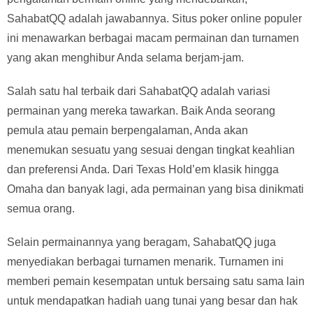
SahabatQQ adalah jawabannya. Situs poker online populer
ini menawarkan berbagai macam permainan dan turnamen
yang akan menghibur Anda selama berjam-jam.
Salah satu hal terbaik dari SahabatQQ adalah variasi
permainan yang mereka tawarkan. Baik Anda seorang
pemula atau pemain berpengalaman, Anda akan
menemukan sesuatu yang sesuai dengan tingkat keahlian
dan preferensi Anda. Dari Texas Hold’em klasik hingga
Omaha dan banyak lagi, ada permainan yang bisa dinikmati
semua orang.
Selain permainannya yang beragam, SahabatQQ juga
menyediakan berbagai turnamen menarik. Turnamen ini
memberi pemain kesempatan untuk bersaing satu sama lain
untuk mendapatkan hadiah uang tunai yang besar dan hak