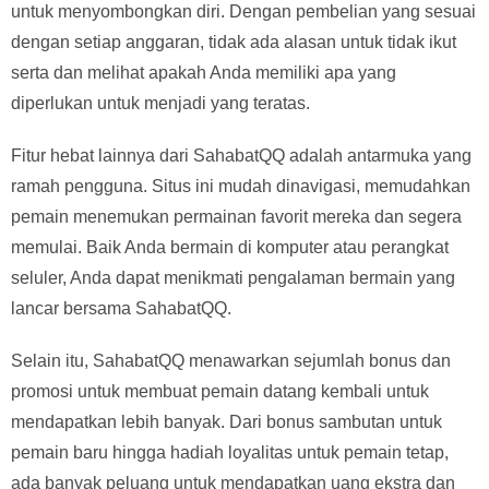
untuk menyombongkan diri. Dengan pembelian yang sesuai
dengan setiap anggaran, tidak ada alasan untuk tidak ikut
serta dan melihat apakah Anda memiliki apa yang
diperlukan untuk menjadi yang teratas.
Fitur hebat lainnya dari SahabatQQ adalah antarmuka yang
ramah pengguna. Situs ini mudah dinavigasi, memudahkan
pemain menemukan permainan favorit mereka dan segera
memulai. Baik Anda bermain di komputer atau perangkat
seluler, Anda dapat menikmati pengalaman bermain yang
lancar bersama SahabatQQ.
Selain itu, SahabatQQ menawarkan sejumlah bonus dan
promosi untuk membuat pemain datang kembali untuk
mendapatkan lebih banyak. Dari bonus sambutan untuk
pemain baru hingga hadiah loyalitas untuk pemain tetap,
ada banyak peluang untuk mendapatkan uang ekstra dan