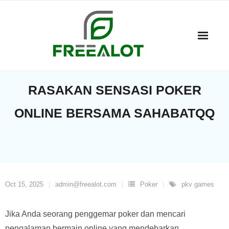
Skip
to
content
RASAKAN SENSASI POKER
ONLINE BERSAMA SAHABATQQ
Oct 15, 2025
admin@freealot.com
Poker
pkv games
Jika Anda seorang penggemar poker dan mencari
pengalaman bermain online yang mendebarkan,